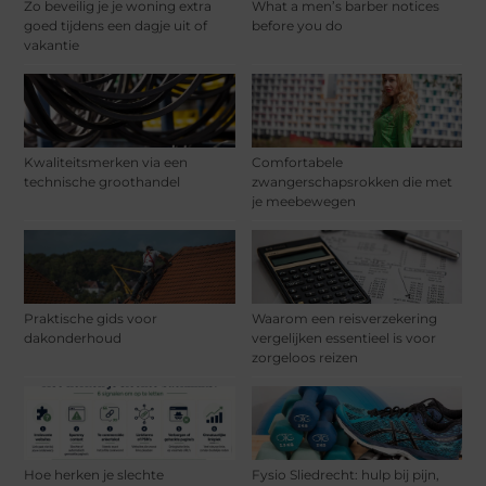
Zo beveilig je je woning extra
What a men’s barber notices
goed tijdens een dagje uit of
before you do
vakantie
Kwaliteitsmerken via een
Comfortabele
technische groothandel
zwangerschapsrokken die met
je meebewegen
Praktische gids voor
Waarom een reisverzekering
dakonderhoud
vergelijken essentieel is voor
zorgeloos reizen
Hoe herken je slechte
Fysio Sliedrecht: hulp bij pijn,