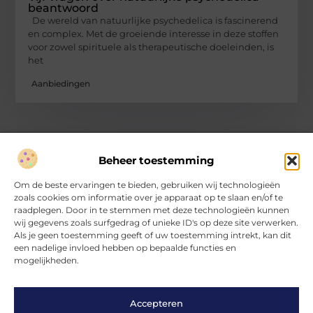
beantwoord
De wereld van natuurlijke psychedelica is fascinerend
en complex. Met de groeiende interesse in deze stoffen
voor zowel spirituele als therapeutische doeleinden, is
het
Aanbiedingen
Beheer toestemming
Over Hartvanfrankrijk
Om de beste ervaringen te bieden, gebruiken wij technologieën
Jouw gids voor inspirerende verhalen en inzichten.
zoals cookies om informatie over je apparaat op te slaan en/of te
Verken een divers aanbod aan blogs en artikelen, van handige
raadplegen. Door in te stemmen met deze technologieën kunnen
tips tot fascinerende ontdekkingen, allemaal op
wij gegevens zoals surfgedrag of unieke ID's op deze site verwerken.
HartvanFrankrijk.nl.
Als je geen toestemming geeft of uw toestemming intrekt, kan dit
een nadelige invloed hebben op bepaalde functies en
mogelijkheden.
Bericht categorie
Accepteren