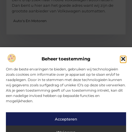
Dan bent u hier aan het goede adres want wij zijn de
grootste aanbieder van Volkswagen automatten.
Auto's En Motoren
Beheer toestemming
Over Hartvanfrankrijk
Om de beste ervaringen te bieden, gebruiken wij technologieën
Jouw gids voor inspirerende verhalen en inzichten.
zoals cookies om informatie over je apparaat op te slaan en/of te
Verken een divers aanbod aan blogs en artikelen, van handige
raadplegen. Door in te stemmen met deze technologieën kunnen
tips tot fascinerende ontdekkingen, allemaal op
wij gegevens zoals surfgedrag of unieke ID's op deze site verwerken.
HartvanFrankrijk.nl.
Als je geen toestemming geeft of uw toestemming intrekt, kan dit
een nadelige invloed hebben op bepaalde functies en
mogelijkheden.
Bericht categorie
Accepteren
Main Links