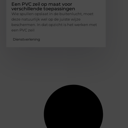
Een PVC zeil op maat voor
verschillende toepassingen
Wie spullen opslaat in de buitenlucht, moet
deze natuurlijk wel op de juiste wijze
beschermen. In dat opzicht is het werken met
een PVC zeil
Dienstverlening