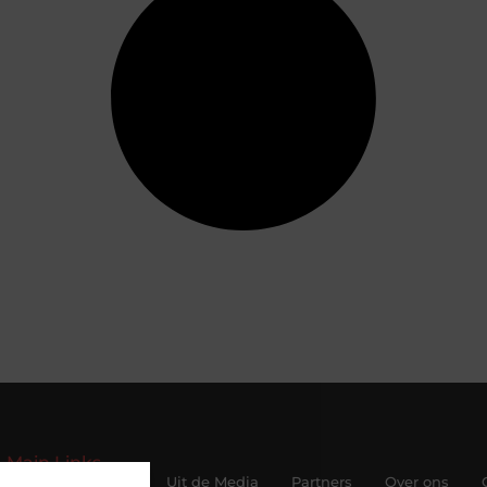
Main Links
Beroemdheden
Uit de Media
Partners
Over ons