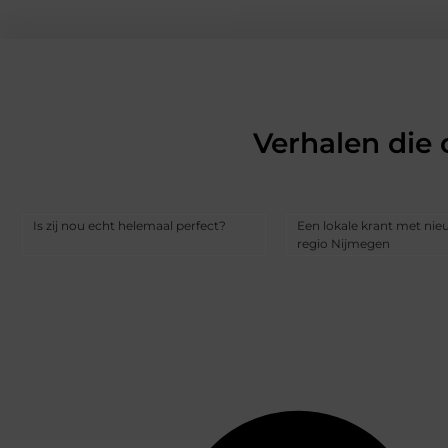
Verhalen die
Is zij nou echt helemaal perfect?
Een lokale krant met nie
regio Nijmegen