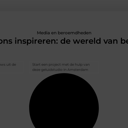
Media en beroemdheden
 ons inspireren: de wereld van
uws uit de
Start een project met de hulp van
deze geluidstudio in Amsterdam