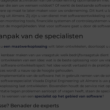
 dagelijkse activiteiten van uw onderneming optimaliseren met 
aar die aan uw wensen voldoet? Of werkt de bestaande softwar
are op maat te laten maken voor uw onderneming. Dit kunt u lat
ng uit Almere. Zij zijn u van dienst met softwareontwikkeling 
en monitoring tools, financiële systemen of controlesystemen v
tot de mogelijkheden. Wat voor software gaat u door dé softwar
anpak van de specialisten
 u
een maatwerkoplossing
wilt laten ontwikkelen, doorloopt u 
 kenbaar maken van uw vraagstuk: welk bedrijfsvraagstuk dient
 ontwikkelen van een idee: wat is de beste oplossing voor uw vr
 software-ontwikkeltraject: het idee wordt vertaald in de praktij
ces wordt u nauw op de hoogte gehouden.
implementatie van de software: het in gebruik nemen van de so
e softwarespecialist Visada Digital Engineering uit Almere is uw
oplossing laat ontwikkelen. Bovendien houdt de service niet o
atie tegen problemen aanloopt of vragen heeft, staan de specia
 te wensen van een
specialist op het gebied van software
?
sse? Benader de experts