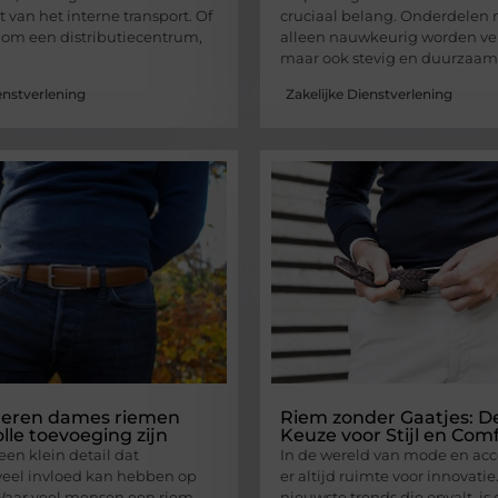
 van het interne transport. Of
cruciaal belang. Onderdelen 
 om een distributiecentrum,
alleen nauwkeurig worden ve
maar ook stevig en duurzaam
enstverlening
Zakelijke Dienstverlening
eren dames riemen
Riem zonder Gaatjes: D
olle toevoeging zijn
Keuze voor Stijl en Com
een klein detail dat
In de wereld van mode en acce
veel invloed kan hebben op
er altijd ruimte voor innovati
 Waar veel mensen een riem
nieuwste trends die opvalt, is