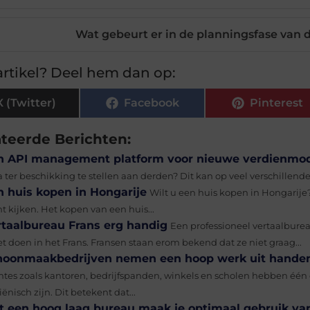
Wat gebeurt er in de planningsfase van
rtikel? Deel hem dan op:
X (Twitter)
Facebook
Pinterest
ateerde Berichten:
n API management platform voor nieuwe verdienmod
a ter beschikking te stellen aan derden? Dit kan op veel verschillend
n huis kopen in Hongarije
Wilt u een huis kopen in Hongarije?
t kijken. Het kopen van een huis...
rtaalbureau Frans erg handig
Een professioneel vertaalburea
t doen in het Frans. Fransen staan erom bekend dat ze niet graag...
hoonmaakbedrijven nemen een hoop werk uit hande
mtes zoals kantoren, bedrijfspanden, winkels en scholen hebben één
ënisch zijn. Dit betekent dat...
t een hoog laag bureau maak je optimaal gebruik va