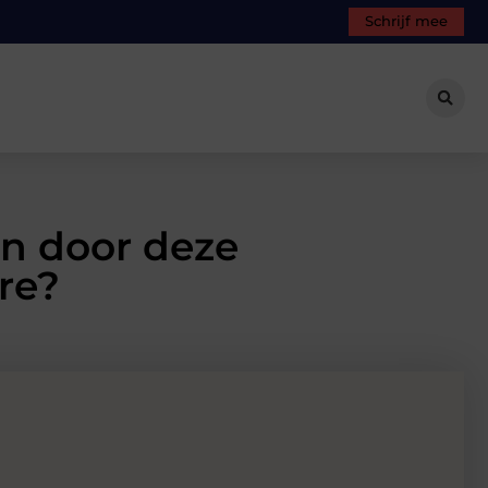
Schrijf mee
en door deze
re?