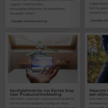
ruggengraat
rugpijn, nekklachten,
het nu gaat
schouderproblemen, knieklachten,
ziekenhuis,
heuppijn of een
Zakelijke Di
Zakelijke Dienstverlening
Spuitgietmatrijs: Uw Eerste Stap
Waarom l
naar Productontwikkeling
een stijlv
Wanneer u aan een nieuw product denkt,
Een riem is 
zijn er talloze stappen nodig om deze
verrassend 
visie werkelijkheid te maken. Van idee tot
een outfit.