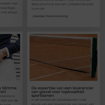
moeten niet
deze provincie ook een uitstekende plek
rvaardigd,
is om de
 met elkaar
Zakelijke Dienstverlening
e Slimme
De expertise van een leverancier
fort
van gravel voor topkwaliteit
sportbanen
ssoires is
In de wereld van racketsporten is de
e. Eén van de
keuze van een leverancier van gravel van
 de riem