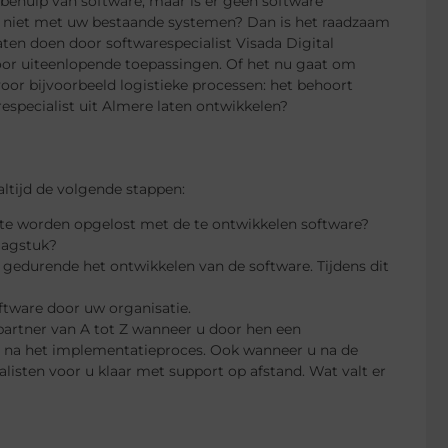
behulp van software, maar is er geen software
e niet met uw bestaande systemen? Dan is het raadzaam
en doen door softwarespecialist Visada Digital
voor uiteenlopende toepassingen. Of het nu gaat om
oor bijvoorbeeld logistieke processen: het behoort
especialist uit Almere laten ontwikkelen?
altijd de volgende stappen:
 te worden opgelost met de te ontwikkelen software?
aagstuk?
k gedurende het ontwikkelen van de software. Tijdens dit
ftware door uw organisatie.
 partner van A tot Z wanneer u door hen een
p na het implementatieproces. Ook wanneer u na de
listen voor u klaar met support op afstand. Wat valt er