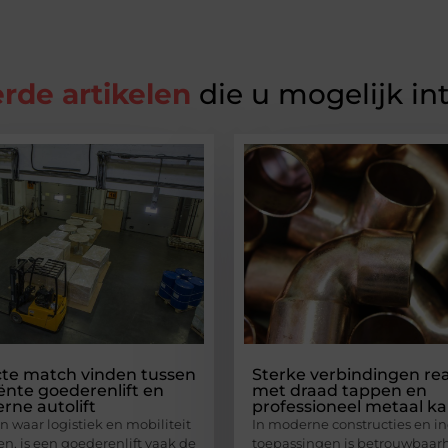
rde artikelen
die u mogelijk in
cte match vinden tussen
Sterke verbindingen rea
iënte goederenlift en
met draad tappen en
rne autolift
professioneel metaal k
 waar logistiek en mobiliteit
In moderne constructies en in
 is een goederenlift vaak de
toepassingen is betrouwbaar