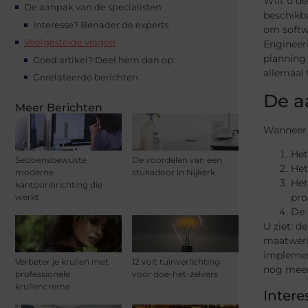
Wilt u de
De aanpak van de specialisten
beschikb
Interesse? Benader de experts
om softw
Veelgestelde vragen
Engineeri
planning 
Goed artikel? Deel hem dan op:
allemaal 
Gerelateerde berichten:
De a
Meer Berichten
Wanneer
Het
Seizoensbewuste
De voordelen van een
Het
moderne
stukadoor in Nijkerk
Het
kantoorinrichting die
pro
werkt
De 
U ziet: d
maatwerk
implement
Verbeter je krullen met
12 volt tuinverlichting
nog meer
professionele
voor doe-het-zelvers
krullencreme
Intere