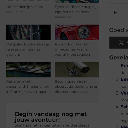
Hoe herken je slechte
Fysio Sliedrecht: hulp bij
backlinks?
pijn, herstel en beter
bewegen
Goed a
Dartpijlen kopen: eerst je
Rijden door Franse
release, dan pas het
milieuzones: wat je
gewicht
vooraf moet regelen
Gerel
Ee
dat
Ee
Retraite in het
Sitcon: specialist in
buitenland: 5 redenen om
observatie, beveiliging en
kom
in Frankrijk te vertragen
discreet onderzoek
Ve
moe
Sc
Begin vandaag nog met
rui
jouw avontuur!
hygi
Stel het niet langer uit en meld je direct
Me