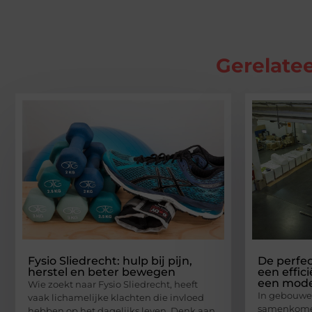
Gerelatee
Fysio Sliedrecht: hulp bij pijn,
De perfe
herstel en beter bewegen
een effic
een mode
Wie zoekt naar Fysio Sliedrecht, heeft
In gebouwen
vaak lichamelijke klachten die invloed
samenkomen,
hebben op het dagelijks leven. Denk aan