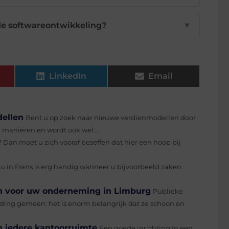
 de softwareontwikkeling?
▼
LinkedIn
Email
ellen
Bent u op zoek naar nieuwe verdienmodellen door
e manieren en wordt ook wel...
 Dan moet u zich vooraf beseffen dat hier een hoop bij
u in Frans is erg handig wanneer u bijvoorbeeld zaken
n voor uw onderneming in Limburg
Publieke
 ding gemeen: het is enorm belangrijk dat ze schoon en
n iedere kantoorruimte
Een goede inrichting in een