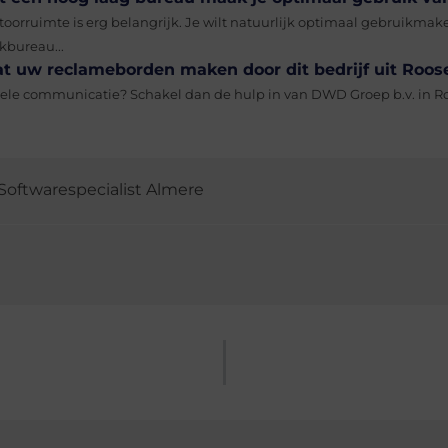
toorruimte is erg belangrijk. Je wilt natuurlijk optimaal gebruikmak
kbureau...
at uw reclameborden maken door dit bedrijf uit Roos
uele communicatie? Schakel dan de hulp in van DWD Groep b.v. in Ro
Softwarespecialist Almere