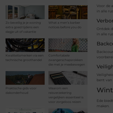
Voor de a
in alle r
Verbo
Zo beveilig je je woning
What a men’s barber
extra goed tijdens een
notices before you do
Ontdek d
dagje uit of vakantie
in alle r
Backc
Backcount
Kwaliteitsmerken via een
Comfortabele
voorbere
technische groothandel
zwangerschapsrokken
die met je meebewegen
Veilig
Veilighei
bent van
Wint
Praktische gids voor
Waarom een
dakonderhoud
reisverzekering
vergelijken essentieel is
Ede biedt
voor zorgeloos reizen
maken.