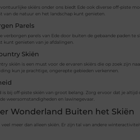
vontuurlijke skiërs onder ons biedt Ede ook diverse off-piste m
ust van de natuur en het landschap kunt genieten.
rgen Parels
e verborgen parels van Ede door buiten de gebaande paden te sk
ust kunt genieten van je afdalingen.
ountry Skiën
ry skiën is een must voor de ervaren skiërs die op zoek zijn naa
iding kun je prachtige, ongerepte gebieden verkennen.
heid
d is bij off-piste skiën van groot belang. Zorg ervoor dat je altij
 de weersomstandigheden en lawinegevaar.
er Wonderland Buiten het Skiën
 veel meer dan alleen skiën. Er zijn tal van andere winteractivit