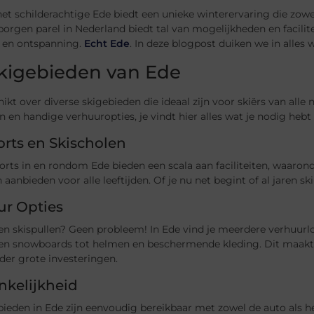
het schilderachtige Ede biedt een unieke winterervaring die zow
orgen parel in Nederland biedt tal van mogelijkheden en facilite
 en ontspanning.
Echt Ede
. In deze blogpost duiken we in alles 
kigebieden van Ede
ikt over diverse skigebieden die ideaal zijn voor skiërs van alle 
n en handige verhuuropties, je vindt hier alles wat je nodig heb
orts en Skischolen
orts in en rondom Ede bieden een scala aan faciliteiten, waaro
n aanbieden voor alle leeftijden. Of je nu net begint of al jaren ski
ur Opties
n skispullen? Geen probleem! In Ede vind je meerdere verhuurloc
s en snowboards tot helmen en beschermende kleding. Dit maakt 
der grote investeringen.
nkelijkheid
ieden in Ede zijn eenvoudig bereikbaar met zowel de auto als he