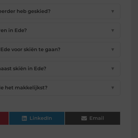
t eerder heb geskied?
▼
ren in Ede?
▼
Ede voor skiën te gaan?
▼
naast skiën in Ede?
▼
de het makkelijkst?
▼
LinkedIn
Email