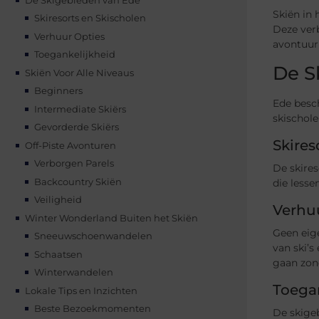
Skiën in 
Skiresorts en Skischolen
Deze verb
Verhuur Opties
avontuur
Toegankelijkheid
De S
Skiën Voor Alle Niveaus
Beginners
Ede besch
Intermediate Skiërs
skischole
Gevorderde Skiërs
Skires
Off-Piste Avonturen
Verborgen Parels
De skires
Backcountry Skiën
die lesse
Veiligheid
Verhu
Winter Wonderland Buiten het Skiën
Geen eige
Sneeuwschoenwandelen
van ski’
Schaatsen
gaan zon
Winterwandelen
Toega
Lokale Tips en Inzichten
Beste Bezoekmomenten
De skigeb