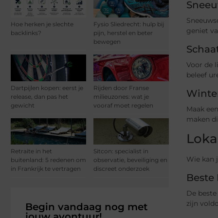
Sneeu
Sneeuwsc
Hoe herken je slechte
Fysio Sliedrecht: hulp bij
geniet v
backlinks?
pijn, herstel en beter
bewegen
Schaa
Voor de l
beleef ur
Dartpijlen kopen: eerst je
Rijden door Franse
Winte
release, dan pas het
milieuzones: wat je
gewicht
vooraf moet regelen
Maak een 
maken dit
Loka
Retraite in het
Sitcon: specialist in
Wie kan j
buitenland: 5 redenen om
observatie, beveiliging en
in Frankrijk te vertragen
discreet onderzoek
Beste
De beste 
zijn vold
Begin vandaag nog met
jouw avontuur!