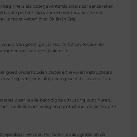
el beginners als doorgewinterde skiërs zal aanspreken.
iten die perfect zijn voor een wintervakantie vol
wat je moet weten over Skiën in Ede.
niveaus. Van gezellige skiresorts tot professionele
t voor een geslaagde skivakantie.
nder goed onderhouden pistes en ervaren instructeurs
-ervaring hebt, er is altijd een geschikte les voor jou.
aties waar je alle benodigde uitrusting kunt huren,
het makkelijk om veilig en comfortabel de piste op te
t openbaar vervoer. Parkeren is vaak gratis en de