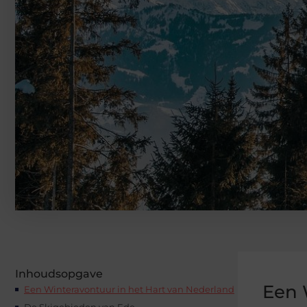
Inhoudsopgave
Een 
Een Winteravontuur in het Hart van Nederland
De Skigebieden van Ede