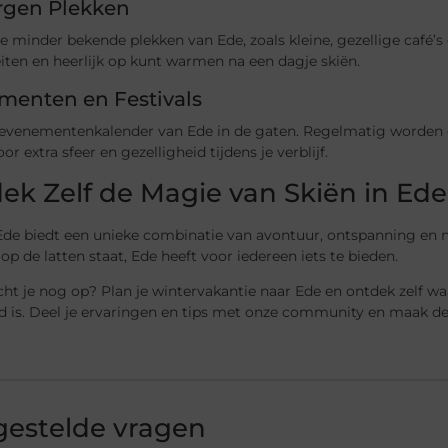
rgen Plekken
 minder bekende plekken van Ede, zoals kleine, gezellige café’s 
eiten en heerlijk op kunt warmen na een dagje skiën.
menten en Festivals
evenementenkalender van Ede in de gaten. Regelmatig worden e
or extra sfeer en gezelligheid tijdens je verblijf.
ek Zelf de Magie van Skiën in Ede
Ede biedt een unieke combinatie van avontuur, ontspanning en n
 op de latten staat, Ede heeft voor iedereen iets te bieden.
ht je nog op? Plan je wintervakantie naar Ede en ontdek zelf 
 is. Deel je ervaringen en tips met onze community en maak dee
gestelde vragen