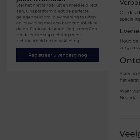
Verbo
Stel het niet langer uit en meld je direct
aan. Ons platform biedt de perfecte
Ontdek de
gelegenheid om jouw mening te uiten
specialit
en jouw blog met een breder publiek te
delen. Druk op de knop ‘Registreren’ en
Evene
zet de eerste stap richting meer
zichtbaarheid en ontwikkeling.
Houd de 
zorgen vo
Registreer u vandaag nog
Ontd
Skiën in 
het eerst
Waar wac
Nederland
Veel