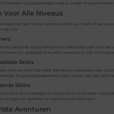
ot de pistes is goed geregeld, zodat je zonder stress je winter
n Voor Alle Niveaus
een beginner bent die zijn eerste bochten wil maken of een gevor
r wat wils.
ners
nners biedt Ede zachte hellingen en oefenpistes waar je in een 
 skileraren zijn geduldig en ervaren, waardoor je snel vooruitgan
ediate Skiërs
 wat meer ervaren? Dan biedt Ede diverse rode pistes waar je je
wikkelen. De goed geprepareerde pistes zorgen voor een optimal
erde Skiërs
chte pro’s zijn er uitdagende zwarte pistes en off-piste mogelij
n verleggen en genieten van spectaculaire afdalingen.
Piste Avonturen