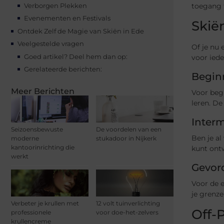
toegang t
Verborgen Plekken
Evenementen en Festivals
Skië
Ontdek Zelf de Magie van Skiën in Ede
Veelgestelde vragen
Of je nu 
Goed artikel? Deel hem dan op:
voor iede
Gerelateerde berichten:
Begin
Meer Berichten
Voor begi
leren. De
Interm
Seizoensbewuste
De voordelen van een
Ben je al
moderne
stukadoor in Nijkerk
kantoorinrichting die
kunt ont
werkt
Gevord
Voor de e
je grenze
Verbeter je krullen met
12 volt tuinverlichting
Off-
professionele
voor doe-het-zelvers
krullencreme