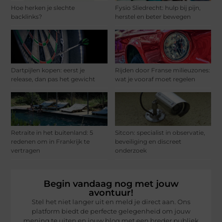
Hoe herken je slechte
Fysio Sliedrecht: hulp bij pijn,
backlinks?
herstel en beter bewegen
Dartpijlen kopen: eerst je
Rijden door Franse milieuzones:
release, dan pas het gewicht
wat je vooraf moet regelen
Retraite in het buitenland: 5
Sitcon: specialist in observatie,
redenen om in Frankrijk te
beveiliging en discreet
vertragen
onderzoek
Begin vandaag nog met jouw
avontuur!
Stel het niet langer uit en meld je direct aan. Ons
platform biedt de perfecte gelegenheid om jouw
mening te uiten en jouw blog met een breder publiek