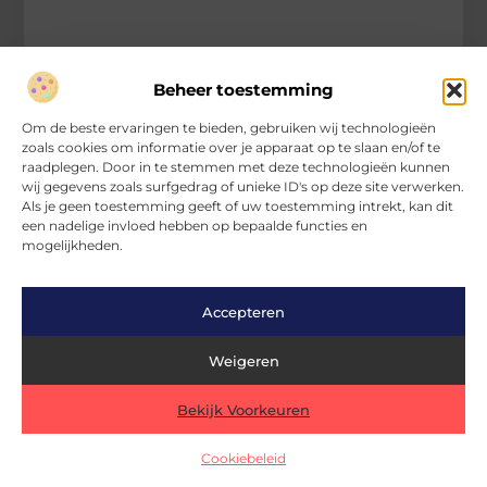
Beheer toestemming
Om de beste ervaringen te bieden, gebruiken wij technologieën
zoals cookies om informatie over je apparaat op te slaan en/of te
raadplegen. Door in te stemmen met deze technologieën kunnen
wij gegevens zoals surfgedrag of unieke ID's op deze site verwerken.
Als je geen toestemming geeft of uw toestemming intrekt, kan dit
een nadelige invloed hebben op bepaalde functies en
mogelijkheden.
Betere bestrating in Maassluis met een
professionele stratenmaker
Accepteren
Prachtige en functionele bestrating speelt een cruciale
rol in het verfraaien en toegankelijk maken van onze
Weigeren
leefomgeving. Als je op zoek bent naar hoogwaardige
bestrating
Bekijk Voorkeuren
Winkelen
Cookiebeleid