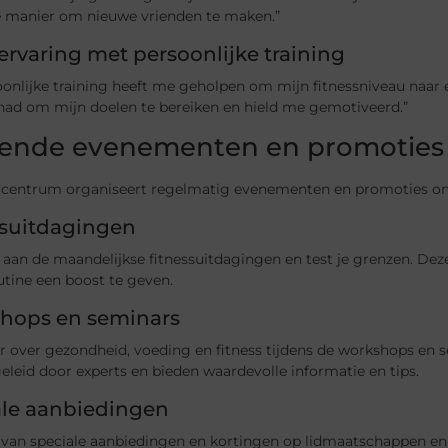
e manier om nieuwe vrienden te maken.”
ervaring met persoonlijke training
onlijke training heeft me geholpen om mijn fitnessniveau naar ee
 had om mijn doelen te bereiken en hield me gemotiveerd.”
nde evenementen en promoties
tcentrum organiseert regelmatig evenementen en promoties om
ssuitdagingen
aan de maandelijkse fitnessuitdagingen en test je grenzen. Dez
utine een boost te geven.
hops en seminars
 over gezondheid, voeding en fitness tijdens de workshops en s
leid door experts en bieden waardevolle informatie en tips.
ale aanbiedingen
r van speciale aanbiedingen en kortingen op lidmaatschappen en