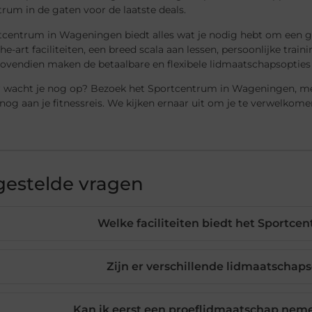
rum in de gaten voor de laatste deals.
tcentrum in Wageningen biedt alles wat je nodig hebt om een g
the-art faciliteiten, een breed scala aan lessen, persoonlijke traini
Bovendien maken de betaalbare en flexibele lidmaatschapsopties
 wacht je nog op? Bezoek het Sportcentrum in Wageningen, mel
og aan je fitnessreis. We kijken ernaar uit om je te verwelkomen
gestelde vragen
Welke faciliteiten biedt het Sportc
Zijn er verschillende lidmaatschap
Kan ik eerst een proeflidmaatschap nemen