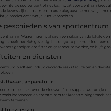
ij het Sportcentrum in Wageningen (
Trainingsruimte
), jouw l
ewinterde sporter bent of net begint, dit sportcentrum biedt al
de levensstijl te omarmen. In deze blogpost nemen we je mee do
at je precies weet wat je kunt verwachten.
e geschiedenis van sportcentrum
centrum in Wageningen is al jaren een pilaar van de lokale gem
ngen heeft het zich gevestigd als de go-to plek voor iedereen 
ewoners geholpen om fitter en gezonder te worden, en blijft groe
liteiten en diensten
tcentrum biedt een indrukwekkende reeks faciliteiten en dienst
voldoen.
of-the-art apparatuur
centrum beschikt over de nieuwste fitnessapparatuur om je train
 zoals loopbanden en crosstrainers tot krachttrainingsmachines 
ichaam te trainen.
fitnesslessen