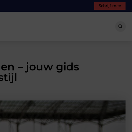
Schrijf mee
en – jouw gids
tijl