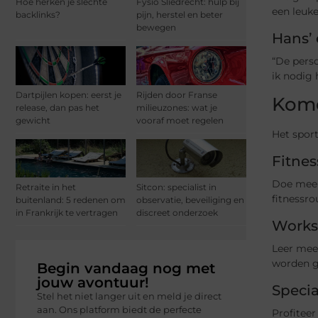
Hoe herken je slechte
Fysio Sliedrecht: hulp bij
een leuk
backlinks?
pijn, herstel en beter
bewegen
Hans’ 
“De perso
ik nodig
Dartpijlen kopen: eerst je
Rijden door Franse
Kome
release, dan pas het
milieuzones: wat je
gewicht
vooraf moet regelen
Het spor
Fitne
Doe mee 
Retraite in het
Sitcon: specialist in
fitnessro
buitenland: 5 redenen om
observatie, beveiliging en
in Frankrijk te vertragen
discreet onderzoek
Works
Leer meer
worden ge
Begin vandaag nog met
jouw avontuur!
Speci
Stel het niet langer uit en meld je direct
aan. Ons platform biedt de perfecte
Profitee