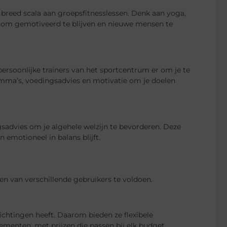
 breed scala aan groepsfitnesslessen. Denk aan yoga,
r om gemotiveerd te blijven en nieuwe mensen te
persoonlijke trainers van het sportcentrum er om je te
mma’s, voedingsadvies en motivatie om je doelen
sadvies om je algehele welzijn te bevorderen. Deze
n emotioneel in balans blijft.
en van verschillende gebruikers te voldoen.
ichtingen heeft. Daarom bieden ze flexibele
enten, met prijzen die passen bij elk budget.