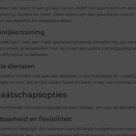
nen die liever in een groep trainen, biedt het sportcentrum een
 spinning, Zumba en meer. Deze lessen zijn een geweldige manie
 die dezelfde fitnesspassie delen.
nlijke training
 zoek bent naar een meer gepersonaliseerde benadering, zijn de 
Ze kunnen je begeleiden met op maat gemaakte trainingsprogra
 efficiënter te bereiken.
le diensten
tcentrum biedt ook speciale diensten zoals massages en voeding
orgen ervoor dat je niet alleen fysiek fit bent, maar ook mentaal e
aatschapsopties
erschillende lidmaatschapsopties beschikbaar om aan de behoeft
baarheid en flexibiliteit
centrum begrijpt dat iedereen verschillende budgetten en verpl
chapsopties aan, van maandelijkse abonnementen tot jaarabonnem