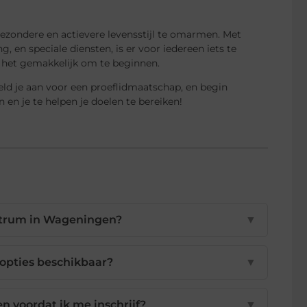
ezondere en actievere levensstijl te omarmen. Met
ng, en speciale diensten, is er voor iedereen iets te
 het gemakkelijk om te beginnen.
d je aan voor een proeflidmaatschap, en begin
 en je te helpen je doelen te bereiken!
entrum in Wageningen?
▼
sopties beschikbaar?
▼
 voordat ik me inschrijf?
▼