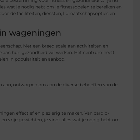
okale bestemming voor fitness en gezondheid! Of je nu
les wat je nodig hebt om je fitnessdoelen te bereiken en
or de faciliteiten, diensten, lidmaatschapsopties en
 in wageningen
eenschap. Met een breed scala aan activiteiten en
die aan hun gezondheid wil werken. Het centrum heeft
ien in populariteit en aanbod.
en aan, ontworpen om aan de diverse behoeften van de
ingen effectief en plezierig te maken. Van cardio-
en vrije gewichten, je vindt alles wat je nodig hebt om