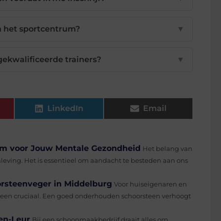
n het sportcentrum?
▼
 gekwalificeerde trainers?
▼
LinkedIn
Email
um voor Jouw Mentale Gezondheid
Het belang van
ving. Het is essentieel om aandacht te besteden aan ons
orsteenveger in Middelburg
Voor huiseigenaren en
steen cruciaal. Een goed onderhouden schoorsteen verhoogt
en-Leur
Bij een schoonmaakbedrijf draait alles om