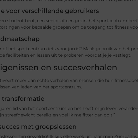
 voor verschillende gebruikers
een student bent, een senior of een gezin, het sportcentrum heef
 kortingen voor bepaalde groepen om de toegang tot fitness voo
lidmaatschap
r of het sportcentrum iets voor jou is? Maak gebruik van het pro
e faciliteiten en lessen uit te proberen voordat je je vastlegt.
igenissen en succesverhalen
iveert meer dan echte verhalen van mensen die hun fitnessdoele
issen van leden van het sportcentrum.
 transformatie
l jaren lid van het sportcentrum en het heeft mijn leven verander
jn streefgewicht bereikt en voel ik me fitter dan ooit.”
 succes met groepslessen
slessen zijn geweldig! Ik kijk elke week uit naar mijn Zumba-les