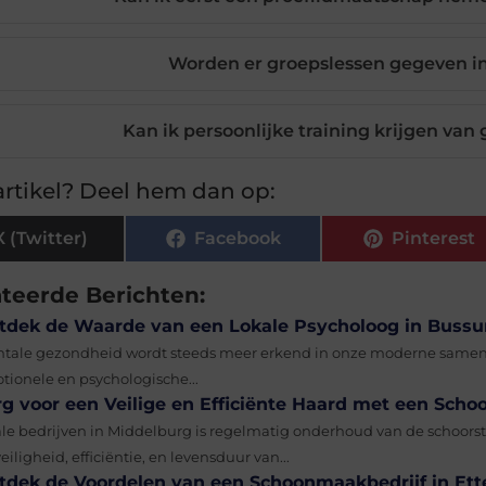
Worden er groepslessen gegeven i
Kan ik persoonlijke training krijgen van
rtikel? Deel hem dan op:
X (Twitter)
Facebook
Pinterest
ateerde Berichten:
tdek de Waarde van een Lokale Psycholoog in Buss
tale gezondheid wordt steeds meer erkend in onze moderne samenle
tionele en psychologische...
rg voor een Veilige en Efficiënte Haard met een Scho
ale bedrijven in Middelburg is regelmatig onderhoud van de schoor
eiligheid, efficiëntie, en levensduur van...
tdek de Voordelen van een Schoonmaakbedrijf in Ett