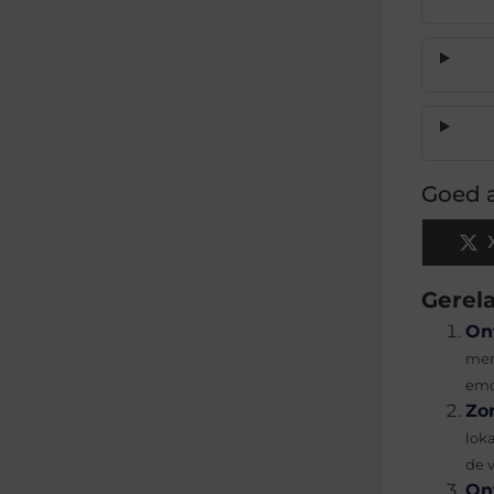
Goed a
Gerel
On
men
emo
Zo
lok
de v
On