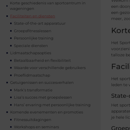
Welkom b
Korte geschiedenis van sportcentrum in
een doorg
wageningen
een gezon
Faciliteiten en diensten
meer, zod
State-of-the-art apparatuur
Kort
Groepsfitnesslessen
Persoonlijke training
Het Sport
Speciale diensten
voorzieni
Lidmaatschapsopties
talloze b
Betaalbaarheid en flexibiliteit
Faci
Waarde voor verschillende gebruikers
Proeflidmaatschap
Het spor
Getuigenissen en succesverhalen
leden te 
Mark’s transformatie
State-
Lisa’s succes met groepslessen
Hans’ ervaring met persoonlijke training
Het sport
apparaten
Komende evenementen en promoties
je hele l
Fitnessuitdagingen
Workshops en seminars
Groeps