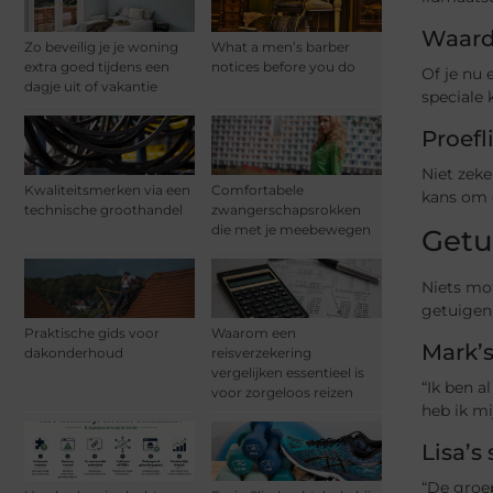
Waarde
Zo beveilig je je woning
What a men’s barber
extra goed tijdens een
notices before you do
Of je nu 
dagje uit of vakantie
speciale
Proef
Niet zeke
Kwaliteitsmerken via een
Comfortabele
kans om d
technische groothandel
zwangerschapsrokken
die met je meebewegen
Getu
Niets mot
getuigen
Praktische gids voor
Waarom een
Mark’s
dakonderhoud
reisverzekering
vergelijken essentieel is
“Ik ben a
voor zorgeloos reizen
heb ik mi
Lisa’s
“De groep