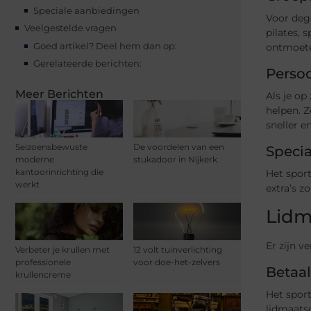
Speciale aanbiedingen
Voor dege
Veelgestelde vragen
pilates,
Goed artikel? Deel hem dan op:
ontmoeten
Gerelateerde berichten:
Persoo
Meer Berichten
Als je op
helpen. 
sneller en
Seizoensbewuste
De voordelen van een
Specia
moderne
stukadoor in Nijkerk
kantoorinrichting die
Het spor
werkt
extra’s z
Lidm
Er zijn v
Verbeter je krullen met
12 volt tuinverlichting
professionele
voor doe-het-zelvers
Betaal
krullencreme
Het sport
lidmaats