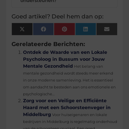
ondersteunen?
Goed artikel? Deel hem dan op:
X
Facebook
Pinterest
LinkedIn
Email
(Twitter)
Gerelateerde Berichten:
Ontdek de Waarde van een Lokale
Psycholoog in Bussum voor Jouw
Mentale Gezondheid
Het belang van
mentale gezondheid wordt steeds meer erkend
in onze moderne samenleving. Het is essentieel
om aandacht te besteden aan ons emotionele en
psychologische...
Zorg voor een Veilige en Efficiënte
Haard met een Schoorsteenveger in
Middelburg
Voor huiseigenaren en lokale
bedrijven in Middelburg is regelmatig onderhoud
van de schoorsteen cruciaal. Een goed