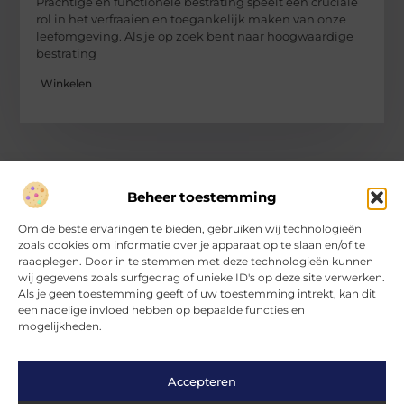
Prachtige en functionele bestrating speelt een cruciale
rol in het verfraaien en toegankelijk maken van onze
leefomgeving. Als je op zoek bent naar hoogwaardige
bestrating
Winkelen
Beheer toestemming
Over Hartvanfrankrijk
Om de beste ervaringen te bieden, gebruiken wij technologieën
Jouw gids voor inspirerende verhalen en inzichten.
zoals cookies om informatie over je apparaat op te slaan en/of te
Verken een divers aanbod aan blogs en artikelen, van handige
raadplegen. Door in te stemmen met deze technologieën kunnen
tips tot fascinerende ontdekkingen, allemaal op
wij gegevens zoals surfgedrag of unieke ID's op deze site verwerken.
HartvanFrankrijk.nl.
Als je geen toestemming geeft of uw toestemming intrekt, kan dit
een nadelige invloed hebben op bepaalde functies en
mogelijkheden.
Bericht categorie
Accepteren
Main Links