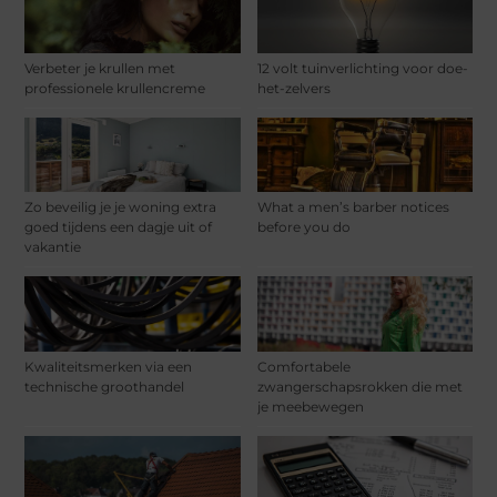
Verbeter je krullen met
12 volt tuinverlichting voor doe-
professionele krullencreme
het-zelvers
Zo beveilig je je woning extra
What a men’s barber notices
goed tijdens een dagje uit of
before you do
vakantie
Kwaliteitsmerken via een
Comfortabele
technische groothandel
zwangerschapsrokken die met
je meebewegen