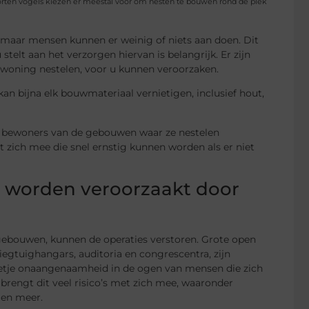
oorten vogels kiezen er meestal voor om nesten te bouwen rond de plek
, maar mensen kunnen er weinig of niets aan doen. Dit
telt aan het verzorgen hiervan is belangrijk. Er zijn
 woning nestelen, voor u kunnen veroorzaken.
n bijna elk bouwmateriaal vernietigen, inclusief hout,
e bewoners van de gebouwen waar ze nestelen
 zich mee die snel ernstig kunnen worden als er niet
e worden veroorzaakt door
 gebouwen, kunnen de operaties verstoren. Grote open
iegtuighangars, auditoria en congrescentra, zijn
beetje onaangenaamheid in de ogen van mensen die zich
 brengt dit veel risico’s met zich mee, waaronder
 en meer.