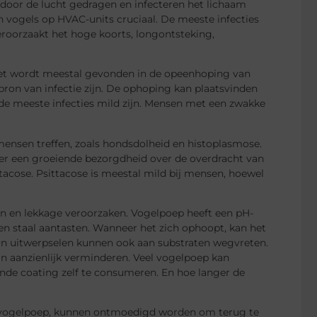
door de lucht gedragen en infecteren het lichaam
vogels op HVAC-units cruciaal. De meeste infecties
roorzaakt het hoge koorts, longontsteking,
Het wordt meestal gevonden in de opeenhoping van
bron van infectie zijn. De ophoping kan plaatsvinden
 de meeste infecties mild zijn. Mensen met een zwakke
ensen treffen, zoals hondsdolheid en histoplasmose.
is er een groeiende bezorgdheid over de overdracht van
cose. Psittacose is meestal mild bij mensen, hoewel
en en lekkage veroorzaken. Vogelpoep heeft een pH-
r en staal aantasten. Wanneer het zich ophoopt, kan het
un uitwerpselen kunnen ook aan substraten wegvreten.
n aanzienlijk verminderen. Veel vogelpoep kan
de coating zelf te consumeren. En hoe langer de
.
t vogelpoep, kunnen ontmoedigd worden om terug te