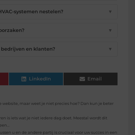
 HVAC-systemen nestelen?
▼
oorzaken?
▼
 bedrijven en klanten?
▼
LinkedIn
Email
e website, maar weet je niet precies hoe? Dan kun je beter
 is iets wat je niet iedere dag doet. Meestal wordt dit
en...
 tussen u en de andere partij is cruciaal voor uw succes in een