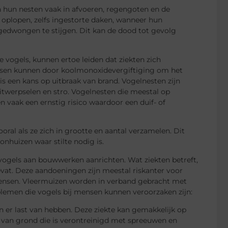
 hun nesten vaak in afvoeren, regengoten en de
oplopen, zelfs ingestorte daken, wanneer hun
edwongen te stijgen. Dit kan de dood tot gevolg
 vogels, kunnen ertoe leiden dat ziekten zich
nsen kunnen door koolmonoxidevergiftiging om het
 een kans op uitbraak van brand. Vogelnesten zijn
werpselen en stro. Vogelnesten die meestal op
 vaak een ernstig risico waardoor een duif- of
ral als ze zich in grootte en aantal verzamelen. Dit
onhuizen waar stilte nodig is.
vogels aan bouwwerken aanrichten. Wat ziekten betreft,
vat. Deze aandoeningen zijn meestal riskanter voor
ensen. Vleermuizen worden in verband gebracht met
blemen die vogels bij mensen kunnen veroorzaken zijn:
 er last van hebben. Deze ziekte kan gemakkelijk op
 van grond die is verontreinigd met spreeuwen en