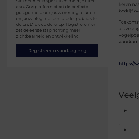
Stel het niet langer uit en meld je direct
keren na
aan. Ons platform biedt de perfecte
bedrijf o
gelegenheid om jouw mening te uiten
en jouw blog met een breder publiek te
Toekomst
delen. Druk op de knop ‘Registreren’ en
als ze vo
zet de eerste stap richting meer
vogelpoep
zichtbaarheid en ontwikkeling.
voorkome
Registreer u vandaag nog
https://
Veel