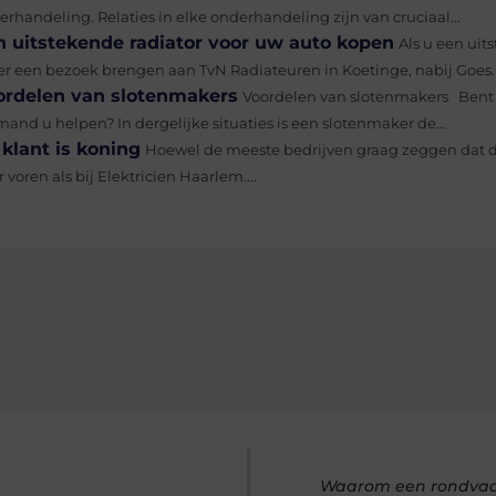
rhandeling. Relaties in elke onderhandeling zijn van cruciaal...
n uitstekende radiator voor uw auto kopen
Als u een uit
er een bezoek brengen aan TvN Radiateuren in Koetinge, nabij Goes. B
ordelen van slotenmakers
Voordelen van slotenmakers Bent 
and u helpen? In dergelijke situaties is een slotenmaker de...
klant is koning
Hoewel de meeste bedrijven graag zeggen dat de 
 voren als bij Elektricien Haarlem....
Waarom een rondvaart