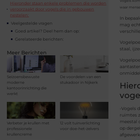
Vogels kome
Hieronder staan enkele problemen die worden
waar mense
veroorzaakt door vogels die in gebouwen
nestelen:
In bepaal
Veelgestelde vragen
mag echte
verschil
Goed artikel? Deel hem dan op:
Gerelateerde berichten:
Vogelpoep
staal, ij
Meer Berichten
Vogelpoe
aantaste
onmiddel
Seizoensbewuste
De voordelen van een
moderne
stukadoor in Nijkerk
Hier
kantoorinrichting die
voge
werkt
-Vogels 
ruimtes z
meestal d
Verbeter je krullen met
12 volt tuinverlichting
op dergel
professionele
voor doe-het-zelvers
krullencreme
afgewerk