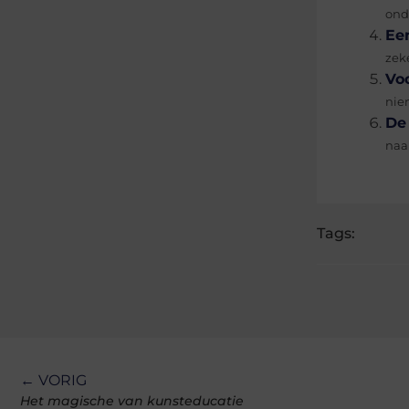
onde
Ee
zek
Vo
niem
De 
naar
Tags:
← VORIG
Het magische van kunsteducatie