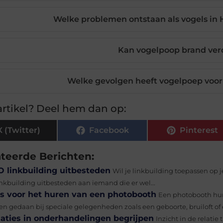
Welke problemen ontstaan als vogels in
Kan vogelpoop brand ver
Welke gevolgen heeft vogelpoep voor
rtikel? Deel hem dan op:
X (Twitter)
Facebook
Pinterest
ateerde Berichten:
O linkbuilding uitbesteden
Wil je linkbuilding toepassen op j
inkbuilding uitbesteden aan iemand die er wel...
ps voor het huren van een photobooth
Een photobooth huren
en gedaan bij speciale gelegenheden zoals een geboorte, bruiloft of e
laties in onderhandelingen begrijpen
Inzicht in de relatie