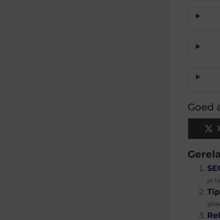
Goed a
Gerel
SE
je l
Ti
alle
Re