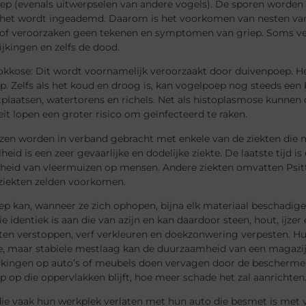
ep (evenals uitwerpselen van andere vogels). De sporen worden 
het wordt ingeademd. Daarom is het voorkomen van nesten van 
d of veroorzaken geen tekenen en symptomen van griep. Soms ve
jkingen en zelfs de dood.
okkose: Dit wordt voornamelijk veroorzaakt door duivenpoep. 
. Zelfs als het koud en droog is, kan vogelpoep nog steeds een 
plaatsen, watertorens en richels. Net als histoplasmose kunnen
t lopen een groter risico om geïnfecteerd te raken.
zen worden in verband gebracht met enkele van de ziekten die m
eid is een zeer gevaarlijke en dodelijke ziekte. De laatste tijd 
heid van vleermuizen op mensen. Andere ziekten omvatten Psitta
 ziekten zelden voorkomen.
ep kan, wanneer ze zich ophopen, bijna elk materiaal beschadig
e identiek is aan die van azijn en kan daardoor steen, hout, ijze
ten verstoppen, verf verkleuren en doekzonwering verpesten. H
te, maar stabiele mestlaag kan de duurzaamheid van een magazij
rkingen op auto’s of meubels doen vervagen door de beschermen
 op die oppervlakken blijft, hoe meer schade het zal aanrichten
die vaak hun werkplek verlaten met hun auto die besmet is me