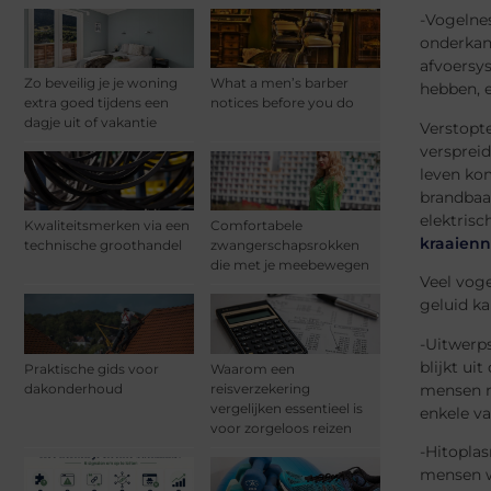
-Vogelne
onderkan
afvoersy
Zo beveilig je je woning
What a men’s barber
hebben, er
extra goed tijdens een
notices before you do
dagje uit of vakantie
Verstopte
versprei
leven ko
brandbaa
elektrisc
Kwaliteitsmerken via een
Comfortabele
kraaienn
technische groothandel
zwangerschapsrokken
die met je meebewegen
Veel voge
geluid ka
-Uitwerps
blijkt ui
Praktische gids voor
Waarom een
mensen m
dakonderhoud
reisverzekering
vergelijken essentieel is
enkele v
voor zorgeloos reizen
-Hitoplas
mensen w