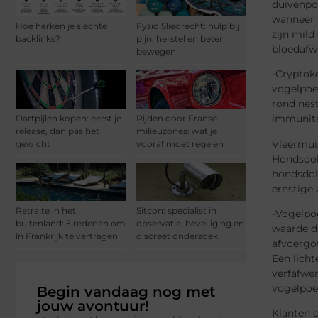
duivenpo
wanneer 
Hoe herken je slechte
Fysio Sliedrecht: hulp bij
zijn mil
backlinks?
pijn, herstel en beter
bloedafwi
bewegen
-Cryptok
vogelpoep
rond nest
immunitei
Dartpijlen kopen: eerst je
Rijden door Franse
release, dan pas het
milieuzones: wat je
Vleermui
gewicht
vooraf moet regelen
Hondsdolh
hondsdol
ernstige
Retraite in het
Sitcon: specialist in
-Vogelpo
buitenland: 5 redenen om
observatie, beveiliging en
waarde di
in Frankrijk te vertragen
discreet onderzoek
afvoergo
Een lich
verfafwe
vogelpoep
Begin vandaag nog met
jouw avontuur!
Klanten 