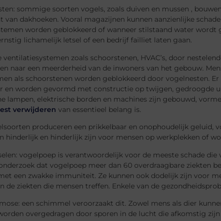
sten: sommige soorten vogels, zoals duiven en mussen , bouwen
t van dakhoeken. Vooral magazijnen kunnen aanzienlijke schade 
stemen worden geblokkeerd of wanneer stilstaand water wordt g
nstig lichamelijk letsel of een bedrijf failliet laten gaan.
 ventilatiesystemen zoals schoorstenen, HVAC’s, door nestelende
den naar een meerderheid van de inwoners van het gebouw. Me
men als schoorstenen worden geblokkeerd door vogelnesten. Er is
r en worden gevormd met constructie op twijgen, gedroogde uit
he lampen, elektrische borden en machines zijn gebouwd, vormen
est verwijderen
van essentieel belang is.
lsoorten produceren een prikkelbaar en onophoudelijk geluid, voo
n hinderlijk en hinderlijk zijn voor mensen op werkplekken of wo
elen: vogelpoep is verantwoordelijk voor de meeste schade die 
t onderzoek dat vogelpoep meer dan 60 overdraagbare ziekten be
et een zwakke immuniteit. Ze kunnen ook dodelijk zijn voor m
an de ziekten die mensen treffen. Enkele van de gezondheidspro
mose: een schimmel veroorzaakt dit. Zowel mens als dier kunnen
orden overgedragen door sporen in de lucht die afkomstig zijn