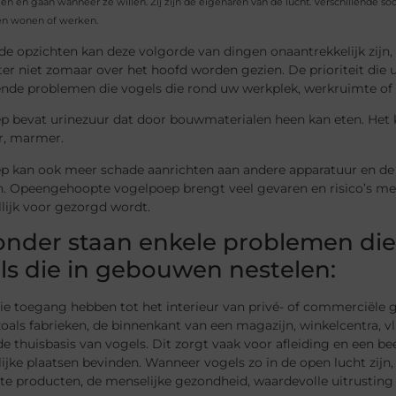
n en gaan wanneer ze willen. Zij zijn de eigenaren van de lucht. Verschillende s
n wonen of werken.
de opzichten kan deze volgorde van dingen onaantrekkelijk zijn
r niet zomaar over het hoofd worden gezien. De prioriteit die u s
lende problemen die vogels die rond uw werkplek, werkruimte of
 bevat urinezuur dat door bouwmaterialen heen kan eten. Het ka
zer, marmer.
p kan ook meer schade aanrichten aan andere apparatuur en d
n. Opeengehoopte vogelpoep brengt veel gevaren en risico’s met
lijk voor gezorgd wordt.
onder staan enkele problemen di
ls die in gebouwen nestelen:
die toegang hebben tot het interieur van privé- of commerciële
oals fabrieken, de binnenkant van een magazijn, winkelcentra, vl
e thuisbasis van vogels. Dit zorgt vaak voor afleiding en een 
ijke plaatsen bevinden. Wanneer vogels zo in de open lucht zijn,
te producten, de menselijke gezondheid, waardevolle uitrusting