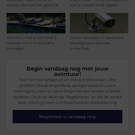
release, dan pas het gewicht
wat je vooraf moet regelen
Retraite in het buitenland: 5
Sitcon: specialist in observatie,
redenen om in Frankrijk te
beveiliging en discreet
vertragen
onderzoek
Begin vandaag nog met jouw
avontuur!
Stel het niet langer uit en meld je direct aan. Ons
platform biedt de perfecte gelegenheid om jouw
mening te uiten en jouw blog met een breder publiek
te delen. Druk op de knop ‘Registreren’ en zet de eerste
stap richting meer zichtbaarheid en ontwikkeling.
Registreer u vandaag nog