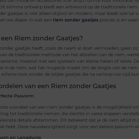
eld van mode en accessoires is er altijd ruimte voor innovatie. E
 Dit slimme ontwerp biedt een antwoord op de traditionele riem 
er gaatjes is niet alleen stijlvol en modern, maar biedt ook tal 
ken we dieper in wat een
riem zonder gaatjes
precies is en waa
 een Riem zonder Gaatjes?
zonder gaatjes heeft, zoals de naam al doet vermoeden, geen zi
 van de traditionele methode van het afstellen van de riem, we
anisme, meestal met een systeem van kleine haken of ratels. De
es in de riem, wat het mogelijk maakt om de lengte van de riem 
 schone look zonder de lelijke gaatjes die na verloop van tijd kun
ordelen van een Riem zonder Gaatjes
erfecte Pasvorm
ste voordeel van een riem zonder gaatjes is de mogelijkheid om
ling tot traditionele riemen, die slechts in vaste stappen verste
 kleinste details afstemmen. Dit betekent dat je de riem altijd in 
oek hebt. Deze nauwkeurigheid zorgt voor een betere pasvorm e
zaam en Langdurig