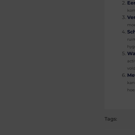
Ee
kom
Ve
moe
Sc
rui
hygi
Wa
act
vold
Me
kan
hoe
Tags: