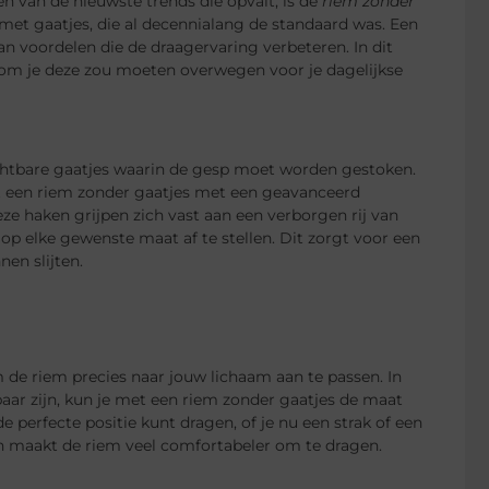
én van de nieuwste trends die opvalt, is de
riem zonder
met gaatjes, die al decennialang de standaard was. Een
van voordelen die de draagervaring verbeteren. In dit
rom je deze zou moeten overwegen voor je dagelijkse
chtbare gaatjes waarin de gesp moet worden gestoken.
rkt een riem zonder gaatjes met een geavanceerd
ze haken grijpen zich vast aan een verborgen rij van
op elke gewenste maat af te stellen. Dit zorgt voor een
nen slijten.
 de riem precies naar jouw lichaam aan te passen. In
lbaar zijn, kun je met een riem zonder gaatjes de maat
de perfecte positie kunt dragen, of je nu een strak of een
n maakt de riem veel comfortabeler om te dragen.