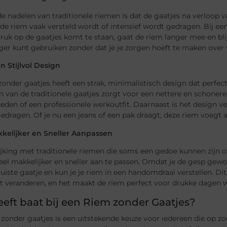
e nadelen van traditionele riemen is dat de gaatjes na verloop van
 de riem vaak versteld wordt of intensief wordt gedragen. Bij e
ruk op de gaatjes komt te staan, gaat de riem langer mee en bli
nger kunt gebruiken zonder dat je je zorgen hoeft te maken over 
en Stijlvol Design
onder gaatjes heeft een strak, minimalistisch design dat perfect
 van de traditionele gaatjes zorgt voor een nettere en schonere
den of een professionele werkoutfit. Daarnaast is het design veelz
dragen. Of je nu een jeans of een pak draagt, deze riem voegt alt
kelijker en Sneller Aanpassen
ijking met traditionele riemen die soms een gedoe kunnen zijn o
eel makkelijker en sneller aan te passen. Omdat je de gesp gewoo
juiste gaatje en kun je je riem in een handomdraai verstellen. D
t veranderen, en het maakt de riem perfect voor drukke dagen w
eft baat bij een Riem zonder Gaatjes?
zonder gaatjes is een uitstekende keuze voor iedereen die op zoe