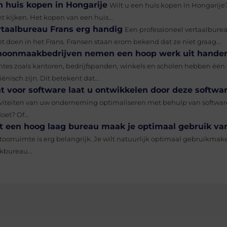
n huis kopen in Hongarije
Wilt u een huis kopen in Hongarije?
t kijken. Het kopen van een huis...
rtaalbureau Frans erg handig
Een professioneel vertaalburea
t doen in het Frans. Fransen staan erom bekend dat ze niet graag...
hoonmaakbedrijven nemen een hoop werk uit hande
mtes zoals kantoren, bedrijfspanden, winkels en scholen hebben één
ënisch zijn. Dit betekent dat...
t voor software laat u ontwikkelen door deze softwar
iviteiten van uw onderneming optimaliseren met behulp van software
oet? Of...
t een hoog laag bureau maak je optimaal gebruik va
toorruimte is erg belangrijk. Je wilt natuurlijk optimaal gebruikmak
kbureau...