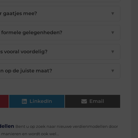
r gaatjes mee?
▼
or formele gelegenheden?
▼
s vooral voordelig?
▼
in op de juiste maat?
▼
LinkedIn
Email
ellen
Bent u op zoek naar nieuwe verdienmodellen door
e manieren en wordt ook wel...