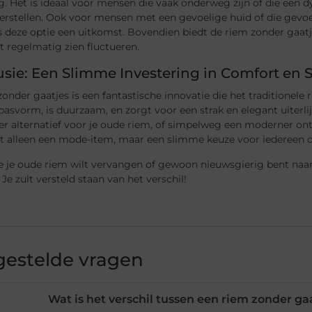
ng. Het is ideaal voor mensen die vaak onderweg zijn of die een 
rstellen. Ook voor mensen met een gevoelige huid of die gevoeli
s deze optie een uitkomst. Bovendien biedt de riem zonder gaatj
t regelmatig zien fluctueren.
sie: Een Slimme Investering in Comfort en St
onder gaatjes is een fantastische innovatie die het traditionele
pasvorm, is duurzaam, en zorgt voor een strak en elegant uiterli
 alternatief voor je oude riem, of simpelweg een moderner ontw
et alleen een mode-item, maar een slimme keuze voor iedereen die
je je oude riem wilt vervangen of gewoon nieuwsgierig bent naa
 Je zult versteld staan van het verschil!
gestelde vragen
Wat is het verschil tussen een riem zonder ga