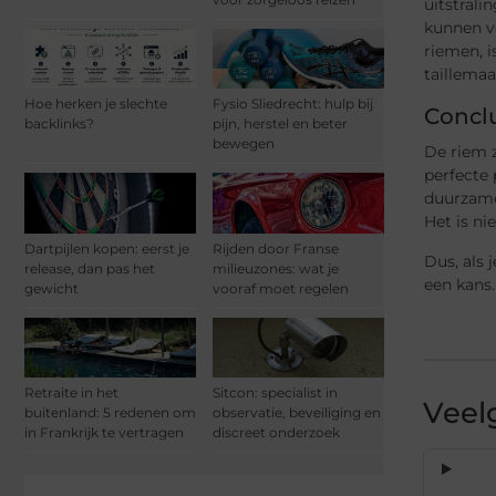
uitstrali
kunnen ve
riemen, i
taillemaa
Hoe herken je slechte
Fysio Sliedrecht: hulp bij
Conclu
backlinks?
pijn, herstel en beter
bewegen
De riem z
perfecte 
duurzamer
Het is ni
Dartpijlen kopen: eerst je
Rijden door Franse
Dus, als 
release, dan pas het
milieuzones: wat je
een kans.
gewicht
vooraf moet regelen
Retraite in het
Sitcon: specialist in
Veel
buitenland: 5 redenen om
observatie, beveiliging en
in Frankrijk te vertragen
discreet onderzoek