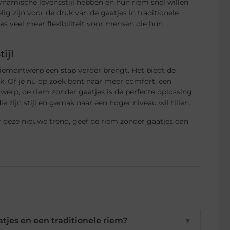
dynamische levensstijl hebben en hun riem snel willen
g zijn voor de druk van de gaatjes in traditionele
es veel meer flexibiliteit voor mensen die hun
ijl
 riemontwerp een stap verder brengt. Het biedt de
jk. Of je nu op zoek bent naar meer comfort, een
erp, de riem zonder gaatjes is de perfecte oplossing.
 zijn stijl en gemak naar een hoger niveau wil tillen.
r deze nieuwe trend, geef de riem zonder gaatjes dan
atjes en een traditionele riem?
▼