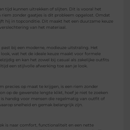
 tijd kunnen uitrekken of slijten. Dit is vooral het
en riem zonder gaatjes is dit probleem opgelost. Omdat
jft hij in topconditie. Dit maakt het een duurzame keuze
verslechtering van het materiaal.
 past bij een moderne, modieuze uitstraling. Het
 look, wat het de ideale keuze maakt voor formele
ijdig en kan het zowel bij casual als zakelijke outfits
ijd een stijlvolle afwerking toe aan je look.
m precies op maat te krijgen, is een riem zonder
n op de gewenste lengte klikt, hoef je niet te zoeken
it is handig voor mensen die regelmatig van outfit of
aarop snelheid en gemak belangrijk zijn.
k is naar comfort, functionaliteit en een nette