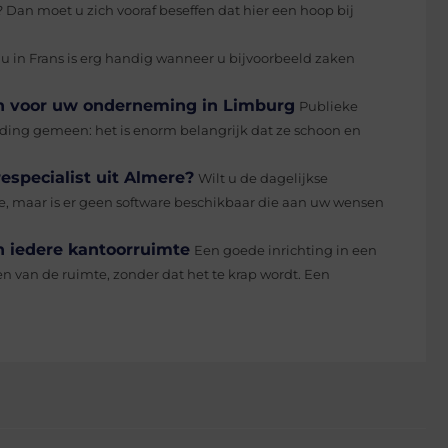
 Dan moet u zich vooraf beseffen dat hier een hoop bij
u in Frans is erg handig wanneer u bijvoorbeeld zaken
n voor uw onderneming in Limburg
Publieke
 ding gemeen: het is enorm belangrijk dat ze schoon en
especialist uit Almere?
Wilt u de dagelijkse
, maar is er geen software beschikbaar die aan uw wensen
n iedere kantoorruimte
Een goede inrichting in een
en van de ruimte, zonder dat het te krap wordt. Een