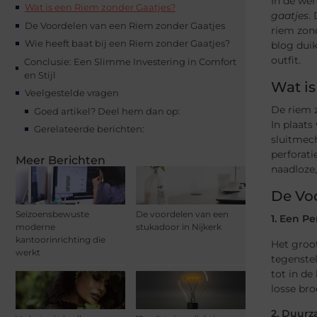
In de wer
Wat is een Riem zonder Gaatjes?
gaatjes
.
De Voordelen van een Riem zonder Gaatjes
riem zond
Wie heeft baat bij een Riem zonder Gaatjes?
blog dui
outfit.
Conclusie: Een Slimme Investering in Comfort
en Stijl
Wat is
Veelgestelde vragen
De riem 
Goed artikel? Deel hem dan op:
In plaats
Gerelateerde berichten:
sluitmech
perforati
Meer Berichten
naadloze,
De Vo
Seizoensbewuste
De voordelen van een
1. Een P
moderne
stukadoor in Nijkerk
kantoorinrichting die
Het groot
werkt
tegenstel
tot in de
losse br
2. Duur