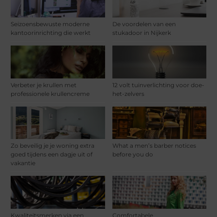
Seizoensbewuste moderne
De voordelen van een
kantoorinrichting die werkt
stukadoor in Nijkerk
Verbeter je krullen met
12 volt tuinverlichting voor doe-
professionele krullencreme
het-zelvers
Zo beveilig je je woning extra
What a men’s barber notices
goed tijdens een dagje uit of
before you do
vakantie
Kwaliteitsmerken via een
Comfortabele