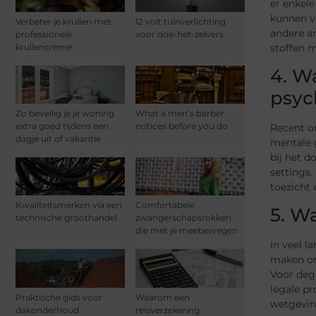
er enkele
kunnen va
Verbeter je krullen met
12 volt tuinverlichting
andere a
professionele
voor doe-het-zelvers
stoffen m
krullencreme
4. W
psyc
Zo beveilig je je woning
What a men’s barber
extra goed tijdens een
notices before you do
Recent o
dagje uit of vakantie
mentale 
bij het d
settings.
toezicht e
Kwaliteitsmerken via een
Comfortabele
5. W
technische groothandel
zwangerschapsrokken
die met je meebewegen
In veel l
maken om 
Voor dege
legale pr
Praktische gids voor
Waarom een
wetgeving
dakonderhoud
reisverzekering