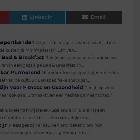
LinkedIn
Email
ansportbanden
Als je in de industrie werkt, weet je hoe
 de kosten te minimaliseren. Een van...
n Bed & Breakfast
Ben je op zoek naar een unieke en
en in een gezellige Bed & Breakfast. In...
ckbar Purmerend
Nederlandse snackbars zijn meer dan
el van de cultuur. Eén specifieke snackbar...
ijn voor Fitness en Gezondheid
Ben jij op zoek
n, maar ook deel uitmaakt van een hechte gemeenschap?
t is spelenderwijs leren? Spelenderwijs leren is een
ddel van spel. Het is een natuurlijke en...
ijn
Massages zijn al eeuwenlang bekend om hun
ken we de opkomst van massagetherapie in...