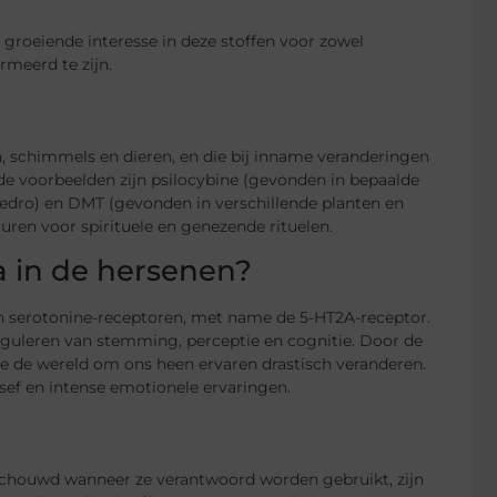
 groeiende interesse in deze stoffen voor zowel
rmeerd te zijn.
n, schimmels en dieren, en die bij inname veranderingen
e voorbeelden zijn psilocybine (gevonden in bepaalde
edro) en DMT (gevonden in verschillende planten en
uren voor spirituele en genezende rituelen.
a in de hersenen?
an serotonine-receptoren, met name de 5-HT2A-receptor.
 reguleren van stemming, perceptie en cognitie. Door de
e de wereld om ons heen ervaren drastisch veranderen.
besef en intense emotionele ervaringen.
eschouwd wanneer ze verantwoord worden gebruikt, zijn