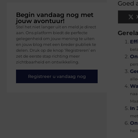
Goed a
Begin vandaag nog met
jouw avontuur!
Stel het niet langer uit en meld je direct
Gerel
aan. Ons platform biedt de perfecte
gelegenheid om jouw mening te uiten
Ef
en jouw blog met een breder publiek te
bela
delen. Druk op de knop ‘Registreren’ en
zet de eerste stap richting meer
On
zichtbaarheid en ontwikkeling.
per
Ge
Registreer u vandaag nog
alle
Wa
naa
Maa
In
met
On
hei