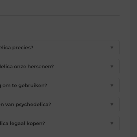
elica precies?
▼
delica onze hersenen?
▼
ig om te gebruiken?
▼
en van psychedelica?
▼
lica legaal kopen?
▼