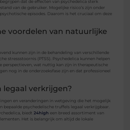
 begrijpen dat de effecten van psychedelica sterk
tand van de gebruiker. Mogelijke risico’s zijn onder
psychotische episodes. Daarom is het cruciaal om deze
he voordelen van natuurlijke
ovend kunnen zijn in de behandeling van verschillende
he stressstoornis (PTSS). Psychedelica kunnen helpen
 perspectieven, wat nuttig kan zijn in therapeutische
gen nog in de onderzoeksfase zijn en dat professioneel
 legaal verkrijgen?
deringen en veranderingen in wetgeving die het mogelijk
n bepaalde psychedelische truffels legaal verkrijgbaar.
ychedelica, biedt
24high
een breed assortiment van
ementen. Het is belangrijk om altijd de lokale