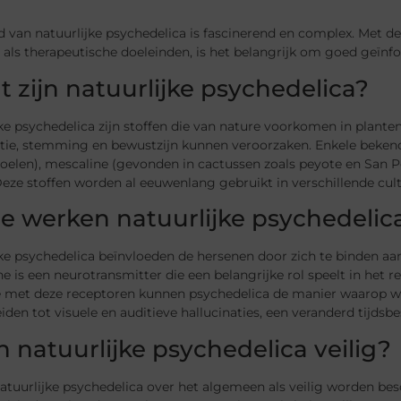
 van natuurlijke psychedelica is fascinerend en complex. Met de
e als therapeutische doeleinden, is het belangrijk om goed geïnfo
t zijn natuurlijke psychedelica?
ke psychedelica zijn stoffen die van nature voorkomen in plante
ptie, stemming en bewustzijn kunnen veroorzaken. Enkele bekend
oelen), mescaline (gevonden in cactussen zoals peyote en San P
Deze stoffen worden al eeuwenlang gebruikt in verschillende cult
oe werken natuurlijke psychedelic
jke psychedelica beïnvloeden de hersenen door zich te binden a
e is een neurotransmitter die een belangrijke rol speelt in het
ie met deze receptoren kunnen psychedelica de manier waarop w
eiden tot visuele en auditieve hallucinaties, een veranderd tijds
jn natuurlijke psychedelica veilig?
atuurlijke psychedelica over het algemeen als veilig worden b