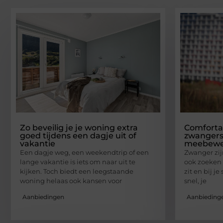
Zo beveilig je je woning extra
Comforta
goed tijdens een dagje uit of
zwangers
vakantie
meebew
Een dagje weg, een weekendtrip of een
Zwanger zij
lange vakantie is iets om naar uit te
ook zoeken 
kijken. Toch biedt een leegstaande
zit en bij je
woning helaas ook kansen voor
snel, je
Aanbiedingen
Aanbieding