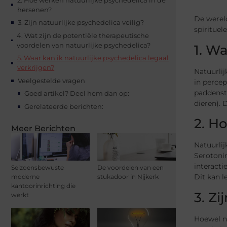
hersenen?
De wereld
3. Zijn natuurlijke psychedelica veilig?
spirituel
4. Wat zijn de potentiële therapeutische
voordelen van natuurlijke psychedelica?
1. Wa
5. Waar kan ik natuurlijke psychedelica legaal
verkrijgen?
Natuurlij
Veelgestelde vragen
in perce
paddenst
Goed artikel? Deel hem dan op:
dieren). 
Gerelateerde berichten:
2. H
Meer Berichten
Natuurli
Serotonin
interact
Seizoensbewuste
De voordelen van een
Dit kan l
moderne
stukadoor in Nijkerk
kantoorinrichting die
3. Zi
werkt
Hoewel n