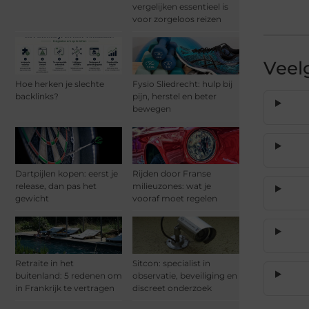
vergelijken essentieel is
voor zorgeloos reizen
Veel
Hoe herken je slechte
Fysio Sliedrecht: hulp bij
backlinks?
pijn, herstel en beter
bewegen
Dartpijlen kopen: eerst je
Rijden door Franse
release, dan pas het
milieuzones: wat je
gewicht
vooraf moet regelen
Retraite in het
Sitcon: specialist in
buitenland: 5 redenen om
observatie, beveiliging en
in Frankrijk te vertragen
discreet onderzoek