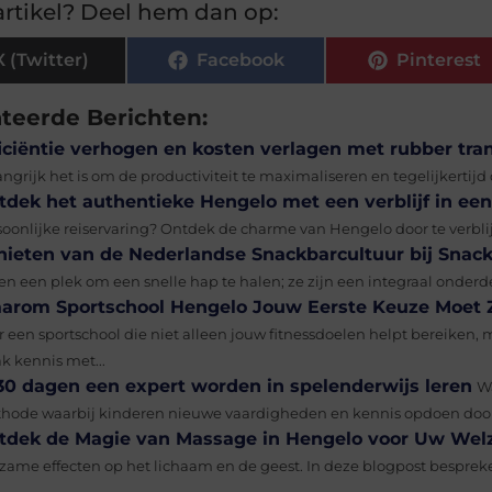
rtikel? Deel hem dan op:
X (Twitter)
Facebook
Pinterest
ateerde Berichten:
ficiëntie verhogen en kosten verlagen met rubber tr
ngrijk het is om de productiviteit te maximaliseren en tegelijkertijd
tdek het authentieke Hengelo met een verblijf in ee
soonlijke reiservaring? Ontdek de charme van Hengelo door te verblijv
nieten van de Nederlandse Snackbarcultuur bij Sna
en een plek om een snelle hap te halen; ze zijn een integraal onderde
arom Sportschool Hengelo Jouw Eerste Keuze Moet Z
r een sportschool die niet alleen jouw fitnessdoelen helpt bereike
k kennis met...
 30 dagen een expert worden in spelenderwijs leren
Wa
hode waarbij kinderen nieuwe vaardigheden en kennis opdoen door mi
tdek de Magie van Massage in Hengelo voor Uw Welz
lzame effecten op het lichaam en de geest. In deze blogpost bespre