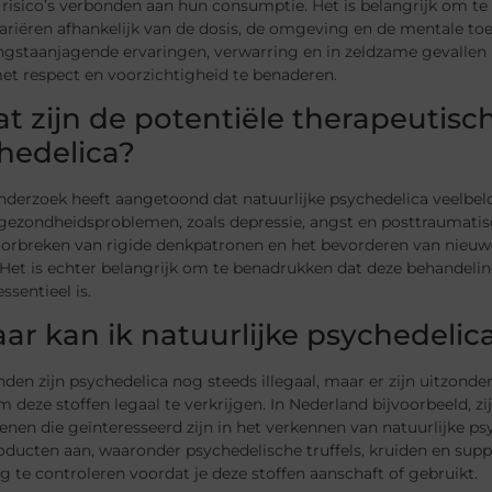
 risico’s verbonden aan hun consumptie. Het is belangrijk om te
riëren afhankelijk van de dosis, de omgeving en de mentale toes
ngstaanjagende ervaringen, verwarring en in zeldzame gevallen 
et respect en voorzichtigheid te benaderen.
at zijn de potentiële therapeutisc
hedelica?
nderzoek heeft aangetoond dat natuurlijke psychedelica veelbel
gezondheidsproblemen, zoals depressie, angst en posttraumatisc
oorbreken van rigide denkpatronen en het bevorderen van nieuwe
 Het is echter belangrijk om te benadrukken dat deze behandelin
ssentieel is.
aar kan ik natuurlijke psychedelica
anden zijn psychedelica nog steeds illegaal, maar er zijn uitzon
deze stoffen legaal te verkrijgen. In Nederland bijvoorbeeld, zij
nen die geïnteresseerd zijn in het verkennen van natuurlijke ps
oducten aan, waaronder psychedelische truffels, kruiden en suppl
 te controleren voordat je deze stoffen aanschaft of gebruikt.