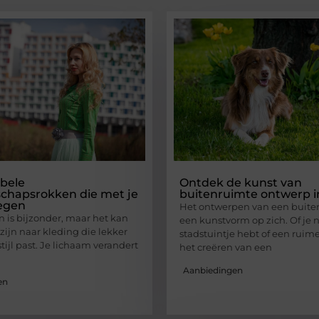
bele
Ontdek de kunst van
chapsrokken die met je
buitenruimte ontwerp i
egen
Het ontwerpen van een buiten
n is bijzonder, maar het kan
een kunstvorm op zich. Of je 
zijn naar kleding die lekker
stadstuintje hebt of een ruime
 stijl past. Je lichaam verandert
het creëren van een
Aanbiedingen
en