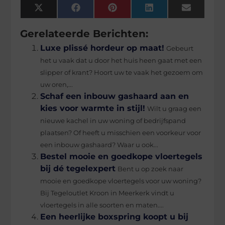
X
Facebook
Pinterest
LinkedIn
Email
(Twitter)
Gerelateerde Berichten:
Luxe plissé hordeur op maat!
Gebeurt
het u vaak dat u door het huis heen gaat met een
slipper of krant? Hoort uw te vaak het gezoem om
uw oren,...
Schaf een inbouw gashaard aan en
kies voor warmte in stijl!
Wilt u graag een
nieuwe kachel in uw woning of bedrijfspand
plaatsen? Of heeft u misschien een voorkeur voor
een inbouw gashaard? Waar u ook...
Bestel mooie en goedkope vloertegels
bij dé tegelexpert
Bent u op zoek naar
mooie en goedkope vloertegels voor uw woning?
Bij Tegeloutlet Kroon in Meerkerk vindt u
vloertegels in alle soorten en maten....
Een heerlijke boxspring koopt u bij