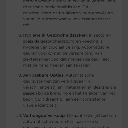
nemen weinig ruimte in beslag in vergelijking
met traditionele draaideuren. Dit
maximaliseert de bruikbare vloeroppervlakte,
vooral in ruimtes waar elke vierkante meter
telt.
Hygiëne in Gezondheidszaken
: In sectoren
zoals de gezondheidszorg en voeding is
hygiëne van cruciaal belang. Automatische
deuren voorkomen de verspreiding van
ziektekiemen doordat mensen de deur niet
met de hand hoeven aan te raken.
Aanpasbare Opties
: Automatische
deursystemen zijn verkrijgbaar in
verschillende stijlen, materialen en designs die
passen bij de branding en het karakter van het
bedrijf. Dit draagt bij aan een consistente
visuele identiteit.
Verhoogde Verkoop
: De aantrekkelijkheid van
automatische deuren kan passerende
voorbijgangers nieuwsgierig maken en hen