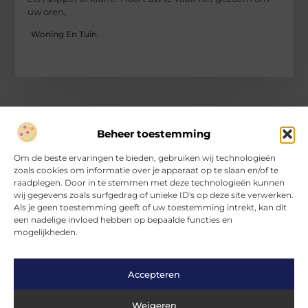
uw oren,
Woning En Tuin
Beheer toestemming
Over Hartvanfrankrijk
Om de beste ervaringen te bieden, gebruiken wij technologieën
Jouw gids voor inspirerende verhalen en inzichten.
zoals cookies om informatie over je apparaat op te slaan en/of te
Verken een divers aanbod aan blogs en artikelen, van handige
raadplegen. Door in te stemmen met deze technologieën kunnen
tips tot fascinerende ontdekkingen, allemaal op
wij gegevens zoals surfgedrag of unieke ID's op deze site verwerken.
HartvanFrankrijk.nl.
Als je geen toestemming geeft of uw toestemming intrekt, kan dit
een nadelige invloed hebben op bepaalde functies en
mogelijkheden.
Bericht categorie
Accepteren
Main Links
Weigeren