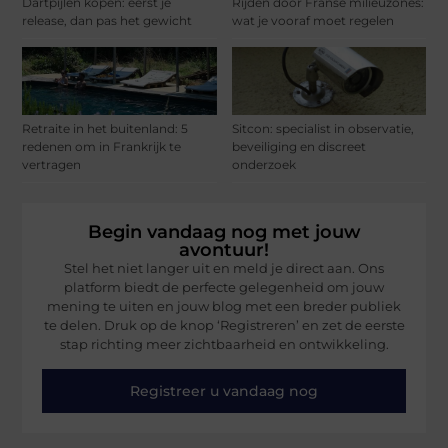
Dartpijlen kopen: eerst je
Rijden door Franse milieuzones:
release, dan pas het gewicht
wat je vooraf moet regelen
Retraite in het buitenland: 5
Sitcon: specialist in observatie,
redenen om in Frankrijk te
beveiliging en discreet
vertragen
onderzoek
Begin vandaag nog met jouw
avontuur!
Stel het niet langer uit en meld je direct aan. Ons
platform biedt de perfecte gelegenheid om jouw
mening te uiten en jouw blog met een breder publiek
te delen. Druk op de knop ‘Registreren’ en zet de eerste
stap richting meer zichtbaarheid en ontwikkeling.
Registreer u vandaag nog