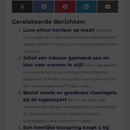
X
Facebook
Pinterest
LinkedIn
Email
(Twitter)
Gerelateerde Berichten:
Luxe plissé hordeur op maat!
Gebeurt
het u vaak dat u door het huis heen gaat met een
slipper of krant? Hoort uw te vaak het gezoem om
uw oren,...
Schaf een inbouw gashaard aan en
kies voor warmte in stijl!
Wilt u graag een
nieuwe kachel in uw woning of bedrijfspand
plaatsen? Of heeft u misschien een voorkeur voor
een inbouw gashaard? Waar u ook...
Bestel mooie en goedkope vloertegels
bij dé tegelexpert
Bent u op zoek naar
mooie en goedkope vloertegels voor uw woning?
Bij Tegeloutlet Kroon in Meerkerk vindt u
vloertegels in alle soorten en maten....
Een heerlijke boxspring koopt u bij