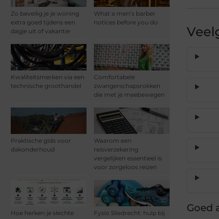
Zo beveilig je je woning
What a men’s barber
extra goed tijdens een
notices before you do
Veel
dagje uit of vakantie
Kwaliteitsmerken via een
Comfortabele
technische groothandel
zwangerschapsrokken
die met je meebewegen
Praktische gids voor
Waarom een
dakonderhoud
reisverzekering
vergelijken essentieel is
voor zorgeloos reizen
Goed a
Hoe herken je slechte
Fysio Sliedrecht: hulp bij