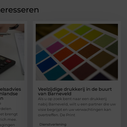
teresseren
elsadvies
Veelzijdige drukkerij in de buurt
enlandse
van Barneveld
en
Als u op zoek bent naar een drukkerij
e
nabij Barneveld, wilt u een partner die uw
rdelen
visie begrijpt en uw verwachtingen kan
het brengt
overtreffen. De Print
zich mee.
Dienstverlening
dagingen