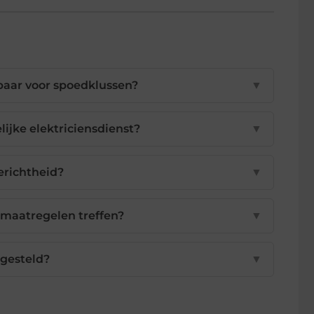
kbaar voor spoedklussen?
▼
lijke elektriciensdienst?
▼
erichtheid?
▼
 maatregelen treffen?
▼
pgesteld?
▼