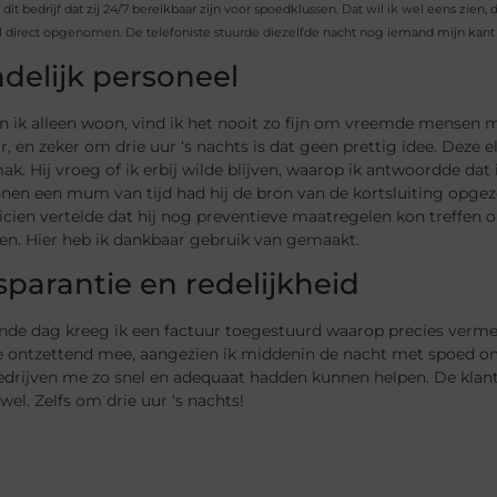
dit bedrijf dat zij 24/7 bereikbaar zijn voor spoedklussen. Dat wil ik wel eens zien, 
l direct opgenomen. De telefoniste stuurde diezelfde nacht nog iemand mijn kant
ndelijk personeel
 ik alleen woon, vind ik het nooit zo fijn om vreemde mensen mij
, en zeker om drie uur ‘s nachts is dat geen prettig idee. Deze e
k. Hij vroeg of ik erbij wilde blijven, waarop ik antwoordde dat
nen een mum van tijd had hij de bron van de kortsluiting opgezo
icien vertelde dat hij nog preventieve maatregelen kon treffen
n. Hier heb ik dankbaar gebruik van gemaakt.
sparantie en redelijkheid
nde dag kreeg ik een factuur toegestuurd waarop precies verme
e ontzettend mee, aangezien ik middenin de nacht met spoed om 
drijven me zo snel en adequaat hadden kunnen helpen. De klant is
wel. Zelfs om drie uur ‘s nachts!