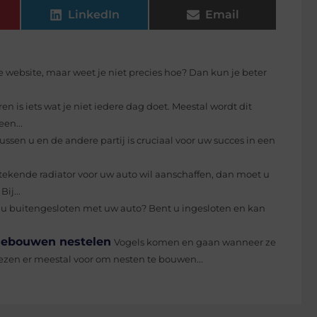
LinkedIn
Email
e website, maar weet je niet precies hoe? Dan kun je beter
 is iets wat je niet iedere dag doet. Meestal wordt dit
en...
 tussen u en de andere partij is cruciaal voor uw succes in een
stekende radiator voor uw auto wil aanschaffen, dan moet u
ij...
u buitengesloten met uw auto? Bent u ingesloten en kan
 gebouwen nestelen
Vogels komen en gaan wanneer ze
kiezen er meestal voor om nesten te bouwen...