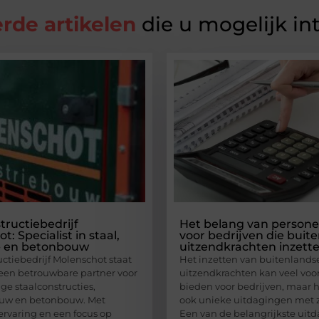
rde artikelen
die u mogelijk in
tructiebedrijf
Het belang van persone
: Specialist in staal,
voor bedrijven die buit
e- en betonbouw
uitzendkrachten inzett
uctiebedrijf Molenschot staat
Het inzetten van buitenlands
een betrouwbare partner voor
uitzendkrachten kan veel voo
e staalconstructies,
bieden voor bedrijven, maar 
ouw en betonbouw. Met
ook unieke uitdagingen met 
ervaring en een focus op
Een van de belangrijkste uit