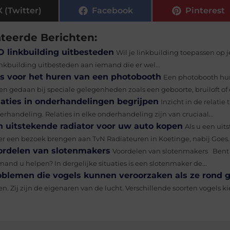
X (Twitter)
Facebook
Pinterest
ateerde Berichten:
O linkbuilding uitbesteden
Wil je linkbuilding toepassen op j
inkbuilding uitbesteden aan iemand die er wel...
ps voor het huren van een photobooth
Een photobooth huren
en gedaan bij speciale gelegenheden zoals een geboorte, bruiloft of e
laties in onderhandelingen begrijpen
Inzicht in de relatie
rhandeling. Relaties in elke onderhandeling zijn van cruciaal...
n uitstekende radiator voor uw auto kopen
Als u een uit
er een bezoek brengen aan TvN Radiateuren in Koetinge, nabij Goes. B
ordelen van slotenmakers
Voordelen van slotenmakers Bent 
and u helpen? In dergelijke situaties is een slotenmaker de...
oblemen die vogels kunnen veroorzaken als ze rond
en. Zij zijn de eigenaren van de lucht. Verschillende soorten vogels 