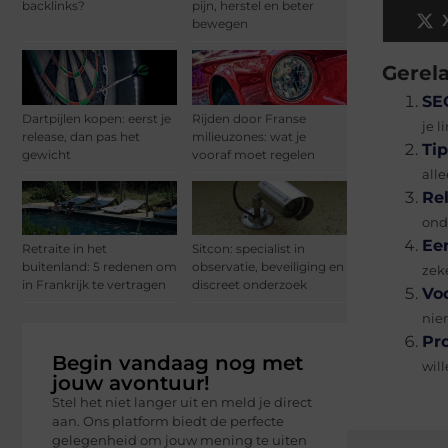
backlinks?
pijn, herstel en beter
bewegen
Gerel
SE
Dartpijlen kopen: eerst je
Rijden door Franse
je l
release, dan pas het
milieuzones: wat je
Ti
gewicht
vooraf moet regelen
alle
Re
onde
Ee
Retraite in het
Sitcon: specialist in
buitenland: 5 redenen om
observatie, beveiliging en
zek
in Frankrijk te vertragen
discreet onderzoek
Vo
niem
Pr
Begin vandaag nog met
will
jouw avontuur!
Stel het niet langer uit en meld je direct
aan. Ons platform biedt de perfecte
gelegenheid om jouw mening te uiten