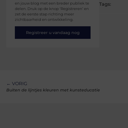
en jouw blog met een breder publiek te
Tags:
delen. Druk op de knop ‘Registreren’ en
zet de eerste stap richting meer
zichtbaarheid en ontwikkeling.
Registreer u vandaag nog
← VORIG
Buiten de lijntjes kleuren met kunsteducatie