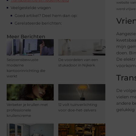
website van 
Veelgestelde vragen
werd vrijwe
Goed artikel? Deel hem dan op:
Vrie
Gerelateerde berichten:
Aangezien
Meer Berichten
kwetsbaar
mijn gema
doen. Bin
De elektr
Seizoensbewuste
De voordelen van een
voorkome
moderne
stukadoor in Nijkerk
kantoorinrichting die
Tran
werkt
De volge
vielen m
andere be
Verbeter je krullen met
12 volt tuinverlichting
gelukkig 
professionele
voor doe-het-zelvers
krullencreme