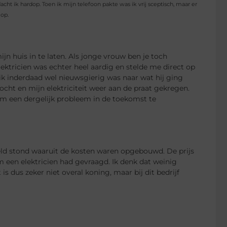
dacht ik hardop. Toen ik mijn telefoon pakte was ik vrij sceptisch, maar er
 op.
n huis in te laten. Als jonge vrouw ben je toch
lektricien was echter heel aardig en stelde me direct op
 ik inderdaad wel nieuwsgierig was naar wat hij ging
cht en mijn elektriciteit weer aan de praat gekregen.
 om een dergelijk probleem in de toekomst te
ld stond waaruit de kosten waren opgebouwd. De prijs
een elektricien had gevraagd. Ik denk dat weinig
 dus zeker niet overal koning, maar bij dit bedrijf