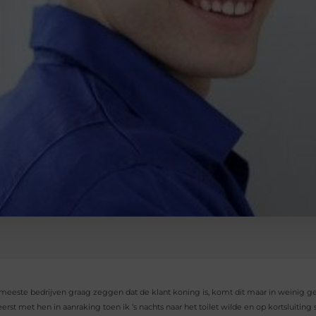
eeste bedrijven graag zeggen dat de klant koning is, komt dit maar in weinig geva
eerst met hen in aanraking toen ik ‘s nachts naar het toilet wilde en op kortsluit