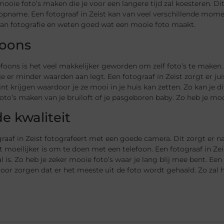
ooie foto’s maken die je voor een langere tijd zal koesteren. Dit
name. Een fotograaf in Zeist kan van veel verschillende moment
van fotografie en weten goed wat een mooie foto maakt.
foons
foons is het veel makkelijker geworden om zelf foto’s te maken. 
je er minder waarden aan legt. Een fotograaf in Zeist zorgt er ju
nt krijgen waardoor je ze mooi in je huis kan zetten. Zo kan je di
oto’s maken van je bruiloft of je pasgeboren baby. Zo heb je m
e kwaliteit
raaf in Zeist fotografeert met een goede camera. Dit zorgt er natu
at moeilijker is om te doen met een telefoon. Een fotograaf in Ze
al is. Zo heb je zeker mooie foto’s waar je lang blij mee bent. E
voor zorgen dat er het meeste uit de foto wordt gehaald. Zo zal hi