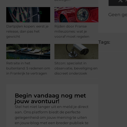
Geen ge
Dartpijlen kopen: eerst je
Rijden door Franse
release, dan pas het
milieuzones: wat je
gewicht
vooraf moet regelen
Tags:
Retraite in het
Sitcon: specialist in
buitenland: 5 redenen om
observatie, beveiliging en
in Frankrijk te vertragen
discreet onderzoek
Begin vandaag nog met
jouw avontuur!
Stel het niet langer uit en meld je direct
aan. Ons platform biedt de perfecte
gelegenheid om jouw mening te uiten
en jouw blog met een breder publiek te