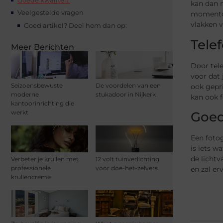
kan dan m
Veelgestelde vragen
momentop
vlakken 
Goed artikel? Deel hem dan op:
Tele
Meer Berichten
Door tele
voor dat 
Seizoensbewuste
De voordelen van een
ook gepri
moderne
stukadoor in Nijkerk
kan ook f
kantoorinrichting die
werkt
Goed
Een fotog
is iets w
de lichtv
Verbeter je krullen met
12 volt tuinverlichting
professionele
voor doe-het-zelvers
en zal er
krullencreme