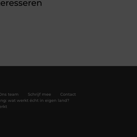
teresseren
Ons team
Schrijf mee
Contact
ng: wat werkt écht in eigen land?
erkt