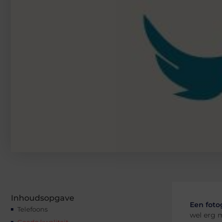
Inhoudsopgave
Een fotog
Telefoons
wel erg m
Goede kwaliteit