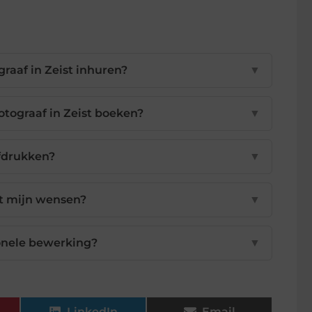
raaf in Zeist inhuren?
▼
tograaf in Zeist boeken?
▼
afdrukken?
▼
t mijn wensen?
▼
ionele bewerking?
▼
LinkedIn
Email