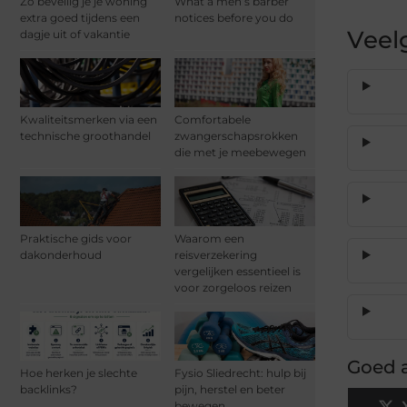
Zo beveilig je je woning
What a men’s barber
extra goed tijdens een
notices before you do
Veel
dagje uit of vakantie
Kwaliteitsmerken via een
Comfortabele
technische groothandel
zwangerschapsrokken
die met je meebewegen
Praktische gids voor
Waarom een
dakonderhoud
reisverzekering
vergelijken essentieel is
voor zorgeloos reizen
Goed a
Hoe herken je slechte
Fysio Sliedrecht: hulp bij
backlinks?
pijn, herstel en beter
bewegen