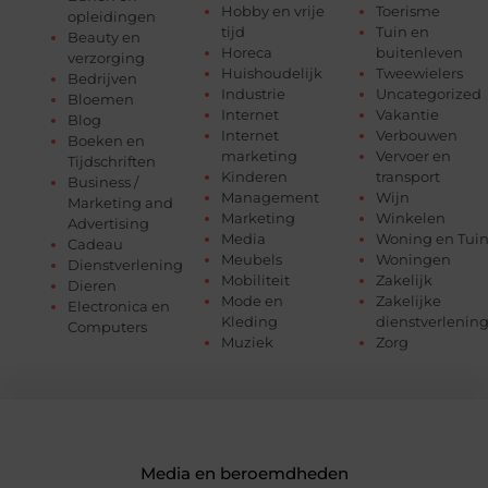
Hobby en vrije
Toerisme
opleidingen
tijd
Tuin en
Beauty en
Horeca
buitenleven
verzorging
Huishoudelijk
Tweewielers
Bedrijven
Industrie
Uncategorized
Bloemen
Internet
Vakantie
Blog
Internet
Verbouwen
Boeken en
marketing
Vervoer en
Tijdschriften
Kinderen
transport
Business /
Management
Wijn
Marketing and
Marketing
Winkelen
Advertising
Media
Woning en Tui
Cadeau
Meubels
Woningen
Dienstverlening
Mobiliteit
Zakelijk
Dieren
Mode en
Zakelijke
Electronica en
Kleding
dienstverlenin
Computers
Muziek
Zorg
Media en beroemdheden