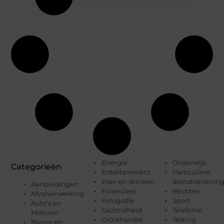
Energie
Onderwijs
Categorieën
Entertainment
Particuliere
Eten en drinken
dienstverlenin
Aanbiedingen
Financieel
Rechten
Afvalverwerking
Fotografie
Sport
Auto's en
Gezondheid
Telefonie
Motoren
Groothandel
Testing
Banen en