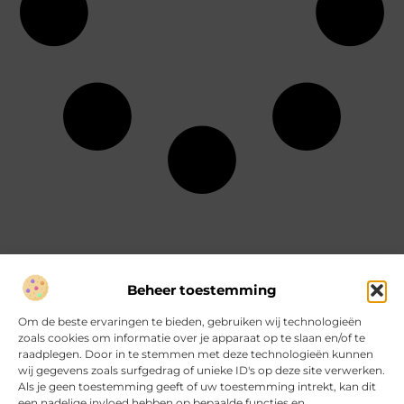
Beheer toestemming
Over Hartvanfrankrijk
Om de beste ervaringen te bieden, gebruiken wij technologieën
Jouw gids voor inspirerende verhalen en inzichten.
zoals cookies om informatie over je apparaat op te slaan en/of te
Verken een divers aanbod aan blogs en artikelen, van handige
raadplegen. Door in te stemmen met deze technologieën kunnen
tips tot fascinerende ontdekkingen, allemaal op
wij gegevens zoals surfgedrag of unieke ID's op deze site verwerken.
HartvanFrankrijk.nl.
Als je geen toestemming geeft of uw toestemming intrekt, kan dit
een nadelige invloed hebben op bepaalde functies en