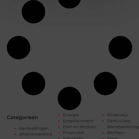
Energie
Onderwijs
Categorieën
Entertainment
Particuliere
Eten en drinken
dienstverlenin
Aanbiedingen
Financieel
Rechten
Afvalverwerking
Fotografie
Sport