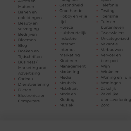
Auto's en
Gezondheid
Telefonie
Motoren
Groothandel
Testing
Banen en
Hobby en vrije
Toerisme
opleidingen
tijd
Tuin en
Beauty en
Horeca
buitenleven
verzorging
Huishoudelijk
Tweewielers
Bedrijven
Industrie
Uncategorized
Bloemen
Internet
Vakantie
Blog
Internet
Verbouwen
Boeken en
marketing
Vervoer en
Tijdschriften
Kinderen
transport
Business /
Management
Wijn
Marketing and
Marketing
Winkelen
Advertising
Media
Woning en Tui
Cadeau
Meubels
Woningen
Dienstverlening
Mobiliteit
Zakelijk
Dieren
Mode en
Zakelijke
Electronica en
Kleding
dienstverlenin
Computers
Muziek
Zorg