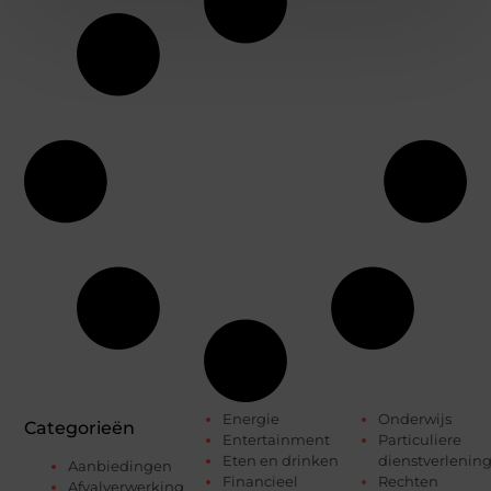
Energie
Onderwijs
Categorieën
Entertainment
Particuliere
Eten en drinken
dienstverlenin
Aanbiedingen
Financieel
Rechten
Afvalverwerking