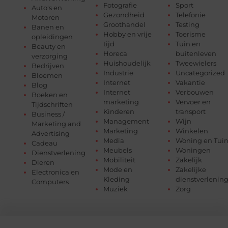
Fotografie
Sport
Auto's en
Gezondheid
Telefonie
Motoren
Groothandel
Testing
Banen en
Hobby en vrije
Toerisme
opleidingen
tijd
Tuin en
Beauty en
Horeca
buitenleven
verzorging
Huishoudelijk
Tweewielers
Bedrijven
Industrie
Uncategorized
Bloemen
Internet
Vakantie
Blog
Internet
Verbouwen
Boeken en
marketing
Vervoer en
Tijdschriften
Kinderen
transport
Business /
Management
Wijn
Marketing and
Marketing
Winkelen
Advertising
Media
Woning en Tui
Cadeau
Meubels
Woningen
Dienstverlening
Mobiliteit
Zakelijk
Dieren
Mode en
Zakelijke
Electronica en
Kleding
dienstverlenin
Computers
Muziek
Zorg