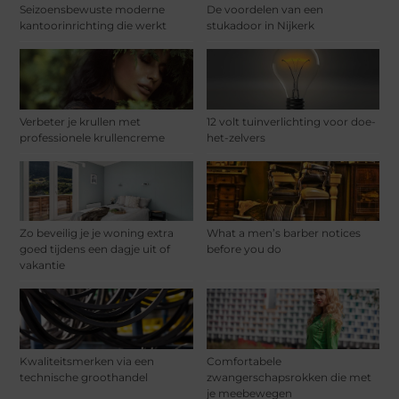
Seizoensbewuste moderne
De voordelen van een
kantoorinrichting die werkt
stukadoor in Nijkerk
Verbeter je krullen met
12 volt tuinverlichting voor doe-
professionele krullencreme
het-zelvers
Zo beveilig je je woning extra
What a men’s barber notices
goed tijdens een dagje uit of
before you do
vakantie
Kwaliteitsmerken via een
Comfortabele
technische groothandel
zwangerschapsrokken die met
je meebewegen