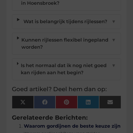
in Hoensbroek?
Wat is belangrijk tijdens rijlessen?
▼
Kunnen rijlessen flexibel ingepland
▼
worden?
Is het normaal dat ik nog niet goed
▼
kan rijden aan het begin?
Goed artikel? Deel hem dan op:
X
Facebook
Pinterest
LinkedIn
Email
(Twitter)
Gerelateerde Berichten:
Waarom gordijnen de beste keuze zijn