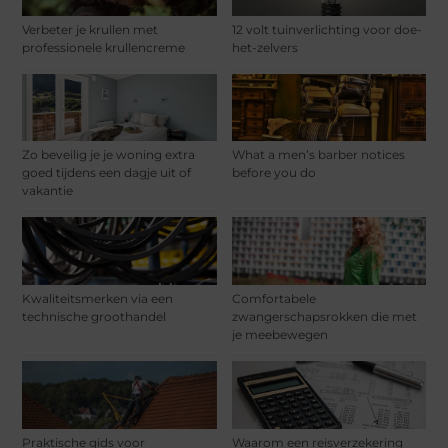
Verbeter je krullen met
12 volt tuinverlichting voor doe-
professionele krullencreme
het-zelvers
Zo beveilig je je woning extra
What a men’s barber notices
goed tijdens een dagje uit of
before you do
vakantie
Kwaliteitsmerken via een
Comfortabele
technische groothandel
zwangerschapsrokken die met
je meebewegen
Praktische gids voor
Waarom een reisverzekering