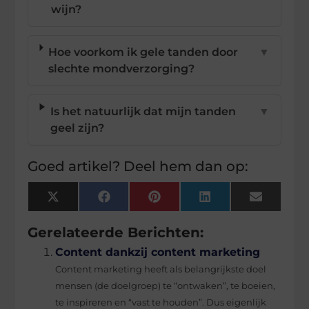
wijn?
Hoe voorkom ik gele tanden door
▼
slechte mondverzorging?
Is het natuurlijk dat mijn tanden
▼
geel zijn?
Goed artikel? Deel hem dan op:
X
Facebook
Pinterest
LinkedIn
Email
(Twitter)
Gerelateerde Berichten:
Content dankzij content marketing
Content marketing heeft als belangrijkste doel
mensen (de doelgroep) te “ontwaken”, te boeien,
te inspireren en “vast te houden”. Dus eigenlijk