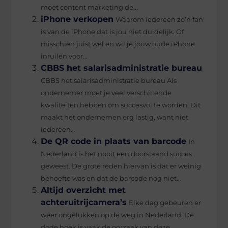
moet content marketing de...
iPhone verkopen
Waarom iedereen zo’n fan
is van de iPhone dat is jou niet duidelijk. Of
misschien juist wel en wil je jouw oude iPhone
inruilen voor...
CBBS het salarisadministratie bureau
CBBS het salarisadministratie bureau Als
ondernemer moet je veel verschillende
kwaliteiten hebben om succesvol te worden. Dit
maakt het ondernemen erg lastig, want niet
iedereen...
De QR code in plaats van barcode
In
Nederland is het nooit een doorslaand succes
geweest. De grote reden hiervan is dat er weinig
behoefte was en dat de barcode nog niet...
Altijd overzicht met
achteruitrijcamera’s
Elke dag gebeuren er
weer ongelukken op de weg in Nederland. De
dode hoek is vaak de oorzaak van deze