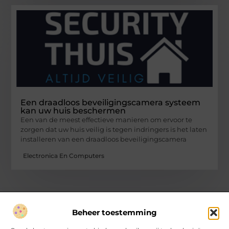
Een draadloos beveiligingscamera systeem
kan uw huis beschermen
Een van de meest effectieve manieren om ervoor te
zorgen dat uw huis veilig is tegen indringers is het laten
installeren van een draadloos beveiligingscamera
Electronica En Computers
Beheer toestemming