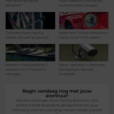
Hoe herken je slechte
Fysio Sliedrecht: hulp bij pijn,
backlinks?
herstel en beter bewegen
Dartpijlen kopen: eerst je
Rijden door Franse milieuzones:
release, dan pas het gewicht
wat je vooraf moet regelen
Retraite in het buitenland: 5
Sitcon: specialist in observatie,
redenen om in Frankrijk te
beveiliging en discreet
vertragen
onderzoek
Begin vandaag nog met jouw
avontuur!
Stel het niet langer uit en meld je direct aan. Ons
platform biedt de perfecte gelegenheid om jouw
mening te uiten en jouw blog met een breder publiek