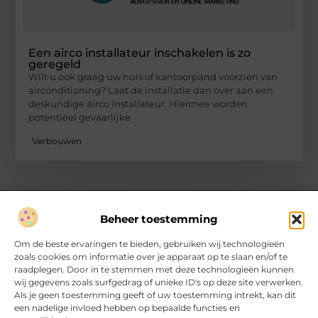
Een airco installateur inschakelen is zo
geregeld
Wilt u ook graag uw huis of kantoorpand voorzien van
airconditioning? Laat de installatie dan over aan een
deskundige airco installateur. Hiermee worden
potentieel gevaarlijke
Verbouwen
Beheer toestemming
Over Hartvanfrankrijk
Om de beste ervaringen te bieden, gebruiken wij technologieën
Jouw gids voor inspirerende verhalen en inzichten.
zoals cookies om informatie over je apparaat op te slaan en/of te
Verken een divers aanbod aan blogs en artikelen, van handige
raadplegen. Door in te stemmen met deze technologieën kunnen
tips tot fascinerende ontdekkingen, allemaal op
wij gegevens zoals surfgedrag of unieke ID's op deze site verwerken.
HartvanFrankrijk.nl.
Als je geen toestemming geeft of uw toestemming intrekt, kan dit
een nadelige invloed hebben op bepaalde functies en