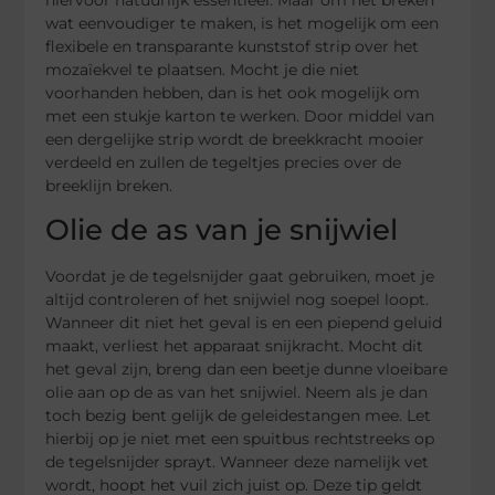
hiervoor natuurlijk essentieel. Maar om het breken
wat eenvoudiger te maken, is het mogelijk om een
flexibele en transparante kunststof strip over het
mozaïekvel te plaatsen. Mocht je die niet
voorhanden hebben, dan is het ook mogelijk om
met een stukje karton te werken. Door middel van
een dergelijke strip wordt de breekkracht mooier
verdeeld en zullen de tegeltjes precies over de
breeklijn breken.
Olie de as van je snijwiel
Voordat je de tegelsnijder gaat gebruiken, moet je
altijd controleren of het snijwiel nog soepel loopt.
Wanneer dit niet het geval is en een piepend geluid
maakt, verliest het apparaat snijkracht. Mocht dit
het geval zijn, breng dan een beetje dunne vloeibare
olie aan op de as van het snijwiel. Neem als je dan
toch bezig bent gelijk de geleidestangen mee. Let
hierbij op je niet met een spuitbus rechtstreeks op
de tegelsnijder sprayt. Wanneer deze namelijk vet
wordt, hoopt het vuil zich juist op. Deze tip geldt