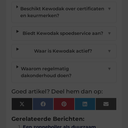
Beschikt Kewodak over certificaten
▼
en keurmerken?
Biedt Kewodak spoedservice aan?
▼
Waar is Kewodak actief?
▼
Waarom regelmatig
▼
dakonderhoud doen?
Goed artikel? Deel hem dan op:
X
Facebook
Pinterest
LinkedIn
Email
(Twitter)
Gerelateerde Berichten:
Een zonneboiler als duurzaam