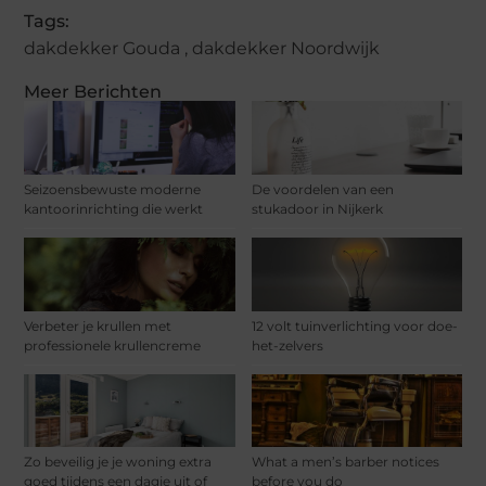
Tags:
dakdekker Gouda
,
dakdekker Noordwijk
Meer Berichten
Seizoensbewuste moderne
De voordelen van een
kantoorinrichting die werkt
stukadoor in Nijkerk
Verbeter je krullen met
12 volt tuinverlichting voor doe-
professionele krullencreme
het-zelvers
Zo beveilig je je woning extra
What a men’s barber notices
goed tijdens een dagje uit of
before you do