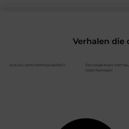
Verhalen die
Is zij nou echt helemaal perfect?
Een lokale krant met nie
regio Nijmegen