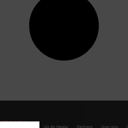
Main Links
Beroemdheden
Uit de Media
Partners
Over ons