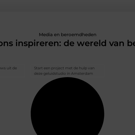
Media en beroemdheden
 ons inspireren: de wereld van
uws uit de
Start een project met de hulp van
deze geluidstudio in Amsterdam