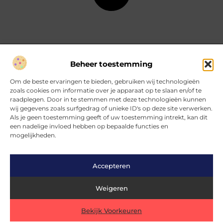
Beheer toestemming
Over Hartvanfrankrijk
Om de beste ervaringen te bieden, gebruiken wij technologieën
Jouw gids voor inspirerende verhalen en inzichten.
zoals cookies om informatie over je apparaat op te slaan en/of te
Verken een divers aanbod aan blogs en artikelen, van handige
raadplegen. Door in te stemmen met deze technologieën kunnen
tips tot fascinerende ontdekkingen, allemaal op
wij gegevens zoals surfgedrag of unieke ID's op deze site verwerken.
HartvanFrankrijk.nl.
Als je geen toestemming geeft of uw toestemming intrekt, kan dit
een nadelige invloed hebben op bepaalde functies en
mogelijkheden.
Bericht categorie
Accepteren
Main Links
Weigeren
Nederlandse linkbuilding: wat werkt écht in eigen land?
Kan je geld verdienen met een website? Ontdek hoe het wél werkt
Bekijk Voorkeuren