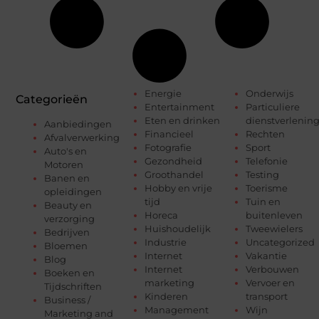
Energie
Onderwijs
Categorieën
Entertainment
Particuliere
Eten en drinken
dienstverlenin
Aanbiedingen
Financieel
Rechten
Afvalverwerking
Fotografie
Sport
Auto's en
Gezondheid
Telefonie
Motoren
Groothandel
Testing
Banen en
Hobby en vrije
Toerisme
opleidingen
tijd
Tuin en
Beauty en
Horeca
buitenleven
verzorging
Huishoudelijk
Tweewielers
Bedrijven
Industrie
Uncategorized
Bloemen
Internet
Vakantie
Blog
Internet
Verbouwen
Boeken en
marketing
Vervoer en
Tijdschriften
Kinderen
transport
Business /
Management
Wijn
Marketing and