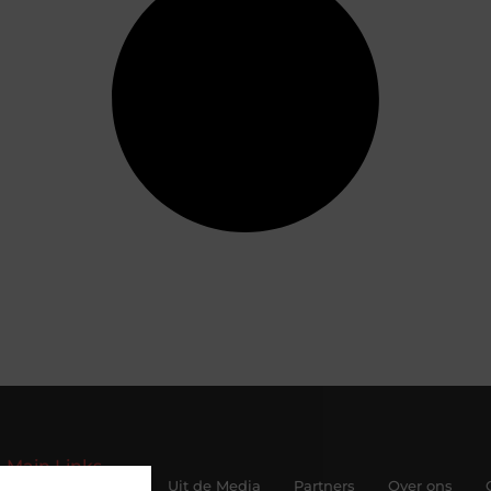
Main Links
Beroemdheden
Uit de Media
Partners
Over ons