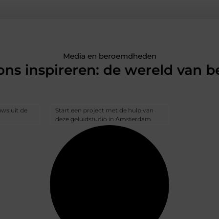
Media en beroemdheden
 ons inspireren: de wereld van
uws uit de
Start een project met de hulp van
deze geluidstudio in Amsterdam