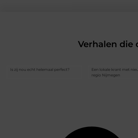
Verhalen die
Is zij nou echt helemaal perfect?
Een lokale krant met nie
regio Nijmegen