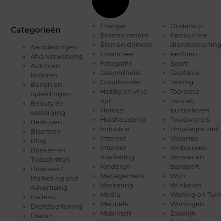
Energie
Onderwijs
Categorieën
Entertainment
Particuliere
Eten en drinken
dienstverlenin
Aanbiedingen
Financieel
Rechten
Afvalverwerking
Fotografie
Sport
Auto's en
Gezondheid
Telefonie
Motoren
Groothandel
Testing
Banen en
Hobby en vrije
Toerisme
opleidingen
tijd
Tuin en
Beauty en
Horeca
buitenleven
verzorging
Huishoudelijk
Tweewielers
Bedrijven
Industrie
Uncategorized
Bloemen
Internet
Vakantie
Blog
Internet
Verbouwen
Boeken en
marketing
Vervoer en
Tijdschriften
Kinderen
transport
Business /
Management
Wijn
Marketing and
Marketing
Winkelen
Advertising
Media
Woning en Tui
Cadeau
Meubels
Woningen
Dienstverlening
Mobiliteit
Zakelijk
Dieren