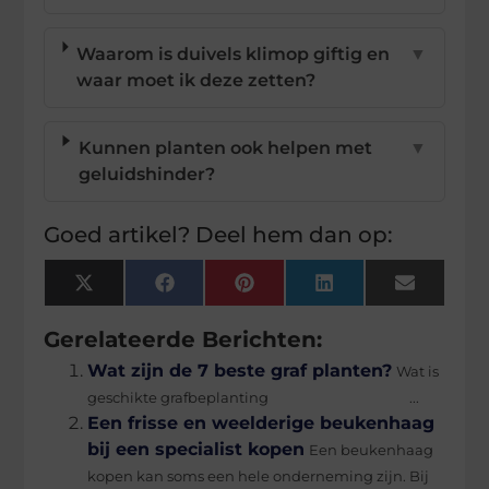
Waarom is duivels klimop giftig en
▼
waar moet ik deze zetten?
Kunnen planten ook helpen met
▼
geluidshinder?
Goed artikel? Deel hem dan op:
X
Facebook
Pinterest
LinkedIn
Email
(Twitter)
Gerelateerde Berichten:
Wat zijn de 7 beste graf planten?
Wat is
geschikte grafbeplanting ...
Een frisse en weelderige beukenhaag
bij een specialist kopen
Een beukenhaag
kopen kan soms een hele onderneming zijn. Bij