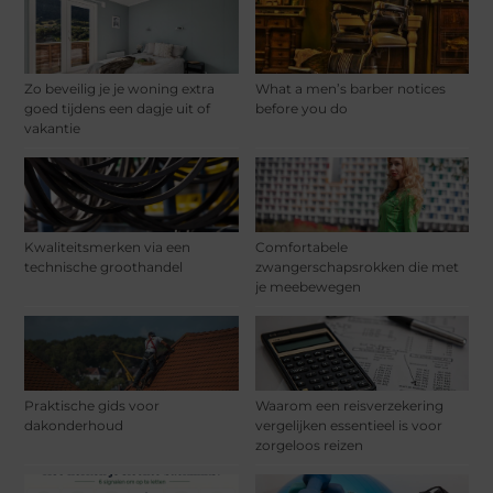
Zo beveilig je je woning extra
What a men’s barber notices
goed tijdens een dagje uit of
before you do
vakantie
Kwaliteitsmerken via een
Comfortabele
technische groothandel
zwangerschapsrokken die met
je meebewegen
Praktische gids voor
Waarom een reisverzekering
dakonderhoud
vergelijken essentieel is voor
zorgeloos reizen