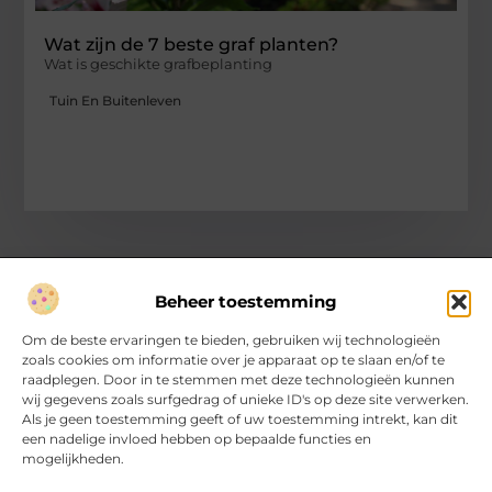
Wat zijn de 7 beste graf planten?
Wat is geschikte grafbeplanting
Tuin En Buitenleven
Beheer toestemming
Over Hartvanfrankrijk
Om de beste ervaringen te bieden, gebruiken wij technologieën
Jouw gids voor inspirerende verhalen en inzichten.
zoals cookies om informatie over je apparaat op te slaan en/of te
Verken een divers aanbod aan blogs en artikelen, van handige
raadplegen. Door in te stemmen met deze technologieën kunnen
tips tot fascinerende ontdekkingen, allemaal op
wij gegevens zoals surfgedrag of unieke ID's op deze site verwerken.
HartvanFrankrijk.nl.
Als je geen toestemming geeft of uw toestemming intrekt, kan dit
een nadelige invloed hebben op bepaalde functies en
mogelijkheden.
Bericht categorie