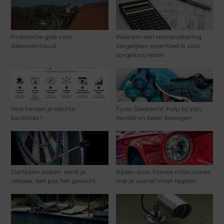
Praktische gids voor
Waarom een reisverzekering
dakonderhoud
vergelijken essentieel is voor
zorgeloos reizen
Hoe herken je slechte
Fysio Sliedrecht: hulp bij pijn,
backlinks?
herstel en beter bewegen
Dartpijlen kopen: eerst je
Rijden door Franse milieuzones:
release, dan pas het gewicht
wat je vooraf moet regelen