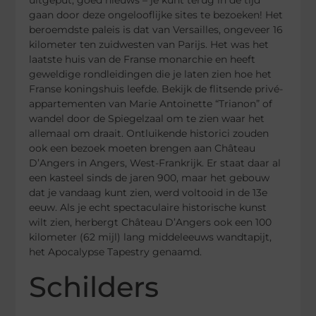
uitgeput, goed nieuws – je kunt terug in de tijd
gaan door deze ongelooflijke sites te bezoeken! Het
beroemdste paleis is dat van Versailles, ongeveer 16
kilometer ten zuidwesten van Parijs. Het was het
laatste huis van de Franse monarchie en heeft
geweldige rondleidingen die je laten zien hoe het
Franse koningshuis leefde. Bekijk de flitsende privé-
appartementen van Marie Antoinette “Trianon” of
wandel door de Spiegelzaal om te zien waar het
allemaal om draait. Ontluikende historici zouden
ook een bezoek moeten brengen aan Château
D’Angers in Angers, West-Frankrijk. Er staat daar al
een kasteel sinds de jaren 900, maar het gebouw
dat je vandaag kunt zien, werd voltooid in de 13e
eeuw. Als je echt spectaculaire historische kunst
wilt zien, herbergt Château D’Angers ook een 100
kilometer (62 mijl) lang middeleeuws wandtapijt,
het Apocalypse Tapestry genaamd.
Schilders