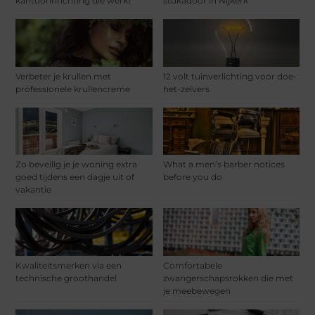
kantoorinrichting die werkt
stukadoor in Nijkerk
Verbeter je krullen met
12 volt tuinverlichting voor doe-
professionele krullencreme
het-zelvers
Zo beveilig je je woning extra
What a men’s barber notices
goed tijdens een dagje uit of
before you do
vakantie
Kwaliteitsmerken via een
Comfortabele
technische groothandel
zwangerschapsrokken die met
je meebewegen