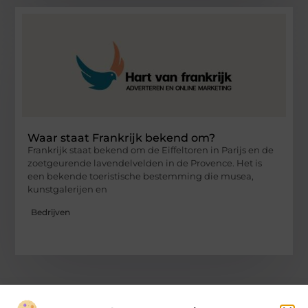
Waar staat Frankrijk bekend om?
Frankrijk staat bekend om de Eiffeltoren in Parijs en de
zoetgeurende lavendelvelden in de Provence. Het is
een bekende toeristische bestemming die musea,
kunstgalerijen en
Bedrijven