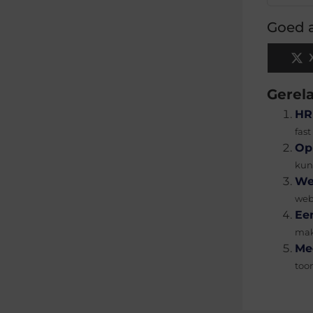
Goed a
Gerel
HR
fas
Op
kun
We
web
Ee
mak
Me
too