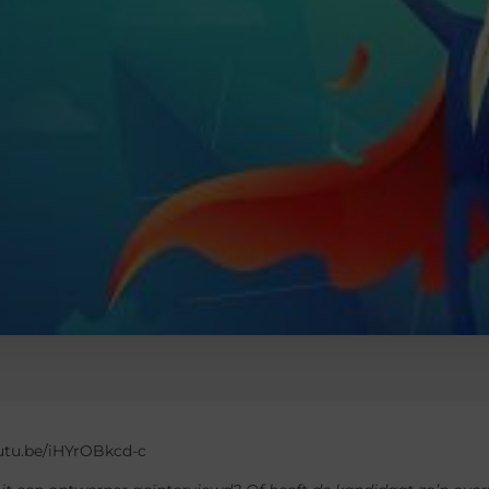
outu.be/iHYrOBkcd-c