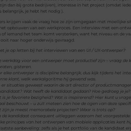
 zijn dan bij grote bedrijven), interesse in het project (omdat ie
 belangrijk, je hebt het nodig ).
s krijgen vaak de vraag hoe ze zijn omgegaan met moeilijke situa
het opbouwen van een werkproces. Een interview met een ontwerp
 of iemand het team komt versterken, want het niveau en de vaar
 ooit naar hoger onderwijs gevraagd.
 je op letten bij het interviewen van een UI / UX-ontwerper?
e werkdag voor een ontwerper moet productief zijn – vraag de 
praten, gisteren.
r elke ontwerper is discipline belangrijk, dus kijk tijdens het
erne klant, welk werkalgoritme hij gewend was.
n er situaties geweest waarin de art director of productmanager
kandidaat? Wat heeft de kandidaat gedaan? Hoe gedroeg je je?
 is je favoriete bezigheid? Wat is inspirerend? Hier kunt u vrag
aal beschouwt – u zult meteen zien hoe de ogen van deze speci
 zijn je meest memorabele projecten? Waar is trots op?
 de kandidaat consequent uitleggen waarom het voorgestelde o
ke principes van het ontwerpen van mobiele applicaties kent hij
aatste aanbeveling: zelfs als je het portfolio van de kandidaat er