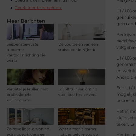
Heb je oo
Gerelateerde berichten:
UI / UX-o
gebruiker
Meer Berichten
geen and
Bedrijven
bedrijfs
Seizoensbewuste
De voordelen van een
vakgebied
moderne
stukadoor in Nijkerk
kantoorinrichting die
UI / UX-o
werkt
generalis
en weinig
Android-a
Een UI / 
Verbeter je krullen met
12 volt tuinverlichting
mogelijkh
professionele
voor doe-het-zelvers
bedoelen 
krullencreme
Het is mo
klein sch
taken. Er
Zo beveilig je je woning
What a men’s barber
extra goed tijdens een
notices before you do
Het belan