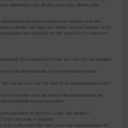
dereen deelneemt aan de discussie over ideeën, elke
ties bij projectactiviteiten, over relaties met een
er is eerder een kans om elkaar te leren kennen en te
digheden zijn duidelijk uit het portfolio. En niemand
kandidaat bijvoorbeeld om over een van zijn werkdagen
 interview hoe de kandidaat communiceerde met de
 het niet eens is met het idee of de implementatie van
en om te praten over de service die de kandidaat als
fieke kandidaat kunnen branden!
ntwerp beter of slechter is dan het andere?
? (voor functies in mobiel)
g leuk vindt, wees dan niet lui om een ​​aanbeveling van