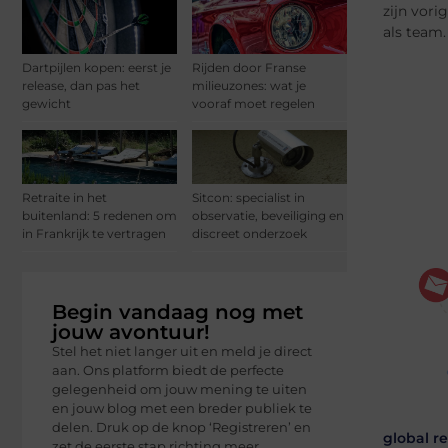
zijn vori
als team.
Dartpijlen kopen: eerst je
Rijden door Franse
release, dan pas het
milieuzones: wat je
gewicht
vooraf moet regelen
Retraite in het
Sitcon: specialist in
buitenland: 5 redenen om
observatie, beveiliging en
in Frankrijk te vertragen
discreet onderzoek
Begin vandaag nog met
jouw avontuur!
Stel het niet langer uit en meld je direct
aan. Ons platform biedt de perfecte
gelegenheid om jouw mening te uiten
en jouw blog met een breder publiek te
delen. Druk op de knop ‘Registreren’ en
global r
zet de eerste stap richting meer