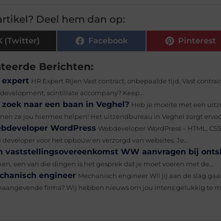
rtikel? Deel hem dan op:
X (Twitter)
Facebook
Pinterest
ateerde Berichten:
 expert
HR Expert Rijen Vast contract, onbepaalde tijd, Vast contra
t development, scintillate accompany? Keep...
 zoek naar een baan in Veghel?
Heb je moeite met een uitz
nen ze jou hiermee helpen! Het uitzendbureau in Veghel zorgt ervoor
bdeveloper WordPress
Webdeveloper WordPress – HTML, CSS, 
 developer voor het opbouw en verzorgd van websites. Je...
n vaststellingsovereenkomst WW aanvragen bij onts
en, een van die dingen is het gesprek dat je moet voeren met de...
chanisch engineer
Mechanisch engineer Wil jij aan de slag ga
naangevende firma? Wij hebben nieuws om jou intens gelukkig te ma