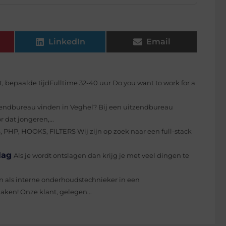
LinkedIn
Email
ct, bepaalde tijdFulltime 32-40 uur Do you want to work for a
endbureau vinden in Veghel? Bij een uitzendbureau
 dat jongeren,...
PHP, HOOKS, FILTERS Wij zijn op zoek naar een full-stack
lag
Als je wordt ontslagen dan krijg je met veel dingen te
an als interne onderhoudstechnieker in een
ken! Onze klant, gelegen...