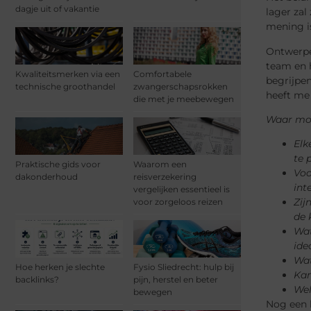
dagje uit of vakantie
lager zal
mening is
Ontwerper
team en 
Kwaliteitsmerken via een
Comfortabele
begrijpen
technische groothandel
zwangerschapsrokken
heeft me
die met je meebewegen
Waar moet
Elk
te 
Praktische gids voor
Waarom een
Voo
dakonderhoud
reisverzekering
int
vergelijken essentieel is
Zij
voor zorgeloos reizen
de 
Wat
ide
Wat
Hoe herken je slechte
Fysio Sliedrecht: hulp bij
Kan
backlinks?
pijn, herstel en beter
Wel
bewegen
Nog een l