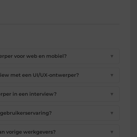
werper voor web en mobiel?
▼
rview met een UI/UX-ontwerper?
▼
rper in een interview?
▼
e gebruikerservaring?
▼
van vorige werkgevers?
▼