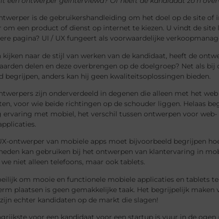
it een ontwerper geïnterviewd? Of heeft de kandidaat zo’n overw
ntwerper is de gebruikershandleiding om het doel op de site of 
 om een ​​product of dienst op internet te kiezen. U vindt de s
ere pagina? UI / UX fungeert als voorwaardelijke verkoopmanag
 kijken naar de stijl van werken van de kandidaat, heeft de ontw
waarden delen en deze overbrengen op de doelgroep? Net als bij
 begrijpen, anders kan hij geen kwaliteitsoplossingen bieden.
ntwerpers zijn onderverdeeld in degenen die alleen met het web 
ten, voor wie beide richtingen op de schouder liggen. Helaas b
 ervaring met mobiel, het verschil tussen ontwerpen voor web- 
pplicaties.
UX-ontwerper van mobiele apps moet bijvoorbeeld begrijpen hoe i
eden kan gebruiken bij het ontwerpen van klantervaring in mobi
we niet alleen telefoons, maar ook tablets.
eilijk om mooie en functionele mobiele applicaties en tablets 
erm plaatsen is geen gemakkelijke taak. Het begrijpelijk maken
 zijn echter kandidaten op de markt die slagen!
grijkste voor een kandidaat voor een startup is vuur in de ogen (