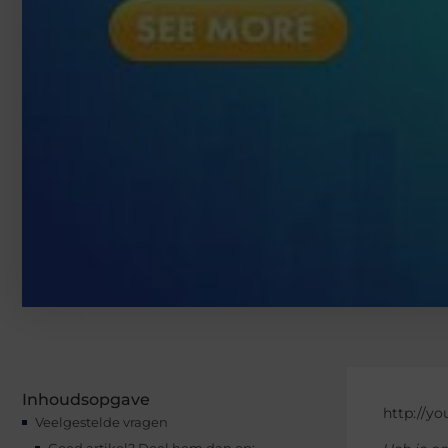
Inhoudsopgave
http://y
Veelgestelde vragen
Goed artikel? Deel hem dan op: