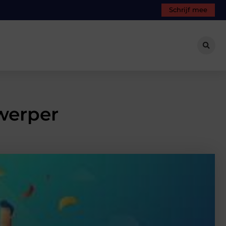
Schrijf mee
werper