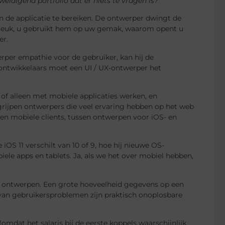
eldigend portfolio dat er niets te vragen is?
in de applicatie te bereiken. De ontwerper dwingt de
ite leuk, u gebruikt hem op uw gemak, waarom opent u
er.
erper empathie voor de gebruiker, kan hij de
 ontwikkelaars moet een UI / UX-ontwerper het
of alleen met mobiele applicaties werken, en
egrijpen ontwerpers die veel ervaring hebben op het web
en mobiele clients, tussen ontwerpen voor iOS- en
OS 11 verschilt van 10 of 9, hoe hij nieuwe OS-
ele apps en tablets. Ja, als we het over mobiel hebben,
te ontwerpen. Een grote hoeveelheid gegevens op een
 van gebruikersproblemen zijn praktisch onoplosbare
omdat het salaris bij de eerste koppels waarschijnlijk