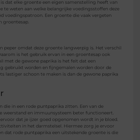
is dat elke groente een eigen samenstelling heeft van
te te weten aan welke belangrijke voedingsstoffen deze
goed voedingspatroon. Een groente die vaak vergeten
n groentesap.
een peper omdat deze groente langwerpig is. Het verschil
Daarom is het gebruik ervan in een groentesap ook
l met de gewone paprika is het feit dat een
dig gebruikt worden en fijngemalen worden door de
 iets lastiger schoon te maken is dan de gewone paprika
r
jn die in een rode puntpaprika zitten. Een van de
t je weerstand en immuunsysteem beter functioneert.
 ervoor dat je ijzer goed opgenomen wordt in je bloed.
tiviteiten in het darmstelsel. Hiermee zorg je ervoor
pen dat rode puntpaprika een uitstekende groente is die