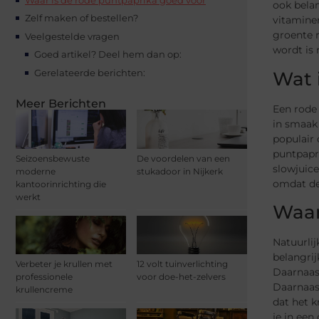
ook belan
Zelf maken of bestellen?
vitaminen
groente r
Veelgestelde vragen
wordt is
Goed artikel? Deel hem dan op:
Gerelateerde berichten:
Wat 
Meer Berichten
Een rode 
in smaak
populair 
puntpapr
Seizoensbewuste
De voordelen van een
slowjuice
moderne
stukadoor in Nijkerk
omdat de 
kantoorinrichting die
werkt
Waar
Natuurlij
belangrij
Verbeter je krullen met
12 volt tuinverlichting
Daarnaast
professionele
voor doe-het-zelvers
Daarnaast
krullencreme
dat het k
je in een