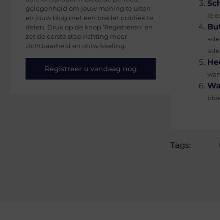
Sch
gelegenheid om jouw mening te uiten
je 
en jouw blog met een breder publiek te
Bu
delen. Druk op de knop ‘Registreren’ en
zet de eerste stap richting meer
ade
zichtbaarheid en ontwikkeling.
ade
He
Registreer u vandaag nog
wan
Wa
bloe
Tags: