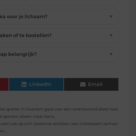
ka voor je lichaam?
▼
aken of te bestellen?
▼
sap belangrijk?
▼
LinkedIn
Email
lke sporter in Haarlem gaat voor een verantwoord dieet naar
at sporten alleen maar kans...
 een vak op zich, boeiend vertellen, een interessant verhaal
n....