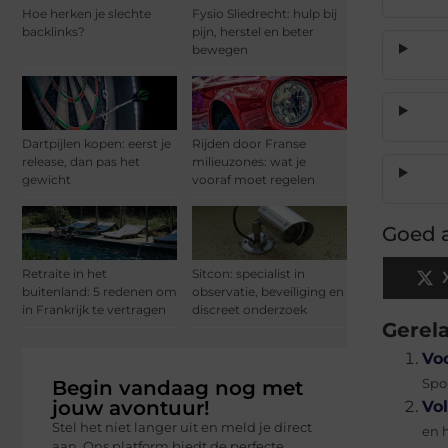
Hoe herken je slechte
Fysio Sliedrecht: hulp bij
backlinks?
pijn, herstel en beter
bewegen
Dartpijlen kopen: eerst je
Rijden door Franse
release, dan pas het
milieuzones: wat je
gewicht
vooraf moet regelen
Goed a
Retraite in het
Sitcon: specialist in
buitenland: 5 redenen om
observatie, beveiliging en
in Frankrijk te vertragen
discreet onderzoek
Gerel
Vo
Begin vandaag nog met
Spor
jouw avontuur!
Vol
Stel het niet langer uit en meld je direct
en h
aan. Ons platform biedt de perfecte