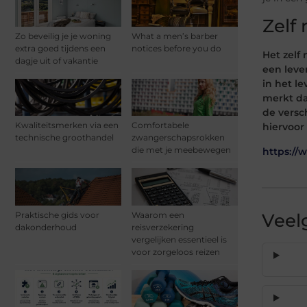
Zelf
Zo beveilig je je woning
What a men’s barber
extra goed tijdens een
notices before you do
Het zelf
dagje uit of vakantie
een leve
in het l
merkt da
de versc
Kwaliteitsmerken via een
Comfortabele
hiervoor
technische groothandel
zwangerschapsrokken
die met je meebewegen
https://
Praktische gids voor
Waarom een
Veel
dakonderhoud
reisverzekering
vergelijken essentieel is
voor zorgeloos reizen