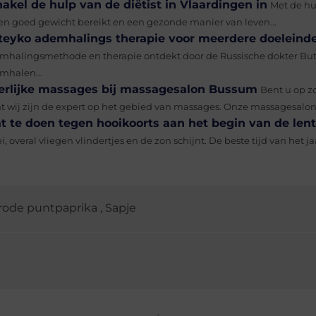
akel de hulp van de diëtist in Vlaardingen in
Met de hu
een goed gewicht bereikt en een gezonde manier van leven...
teyko ademhalings therapie voor meerdere doeleind
mhalingsmethode en therapie ontdekt door de Russische dokter Bute
mhalen...
erlijke massages bij massagesalon Bussum
Bent u op z
t wij zijn de expert op het gebied van massages. Onze massagesalon i
t te doen tegen hooikoorts aan het begin van de len
i, overal vliegen vlindertjes en de zon schijnt. De beste tijd van het ja
rode puntpaprika
,
Sapje