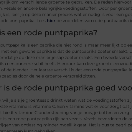
grijk om verschillende groente te gebruiken. De reden hiervoor 
, vezels en andere belangrijke voedingsstoffen. Door per groen
ijk is, leer je op deze manier precies wat er nodig is voor een 
 rode puntpaprika. Lees
hier
de voordelen van rode puntpaprika i
is een rode puntpaprika?
puntpaprika is een paprika die niet rond is maar meer lijkt op 
 met een gewone paprika is dat de puntpaprika zoeter smaakt. 
omdat je op deze manier je sap zoeter maakt. Een tweede verschi
ika een dunnere schil heeft. Hierdoor kan deze groente eenvou
 of de blender. Het laatste verschil is dat een rode puntpaprika
zaadjes door de hele groente verspreid zitten.
 is de rode puntpaprika goed voo
k wil je als je groentesap drinkt weten wat de voedingsstoffen zi
kste vitamine is vitamine C. Een vitamine wat er voor zorgt da
 biedt vitamine C ondersteuning van je huis, je botten en zorgt
 is een rode puntpaprika rijk aan vezels. Vezels bevorderen de ac
rijgen van ontlasting minder moeilijk gaat. Het is dus te begrij
 groentesap kunt gebruiken.