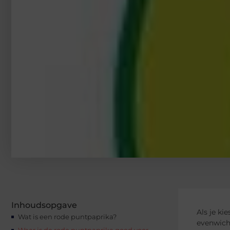
Inhoudsopgave
Als je ki
Wat is een rode puntpaprika?
evenwicht
Waar is de rode puntpaprika goed voor