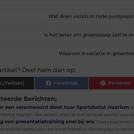
Wat doen vezels in rode puntpapri
Is het beter om groentesap zelf te m
Waarom is variatie in groente
rtikel? Deel hem dan op:
X (Twitter)
Facebook
Pinterest
ateerde Berichten:
or een verantwoord dieet naar Sportdietist Haarlem
E
tdietist Haarlem. Een sporter, zeker de echt serieuze sporter, weet d
g een presentatietraining snel bij ons
Goed presenteren is
et publiek vasthouden, dat is niet makkelijk. Gelukkig kun je het lere