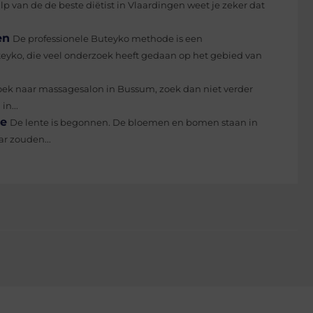
lp van de de beste diëtist in Vlaardingen weet je zeker dat
en
De professionele Buteyko methode is een
yko, die veel onderzoek heeft gedaan op het gebied van
oek naar massagesalon in Bussum, zoek dan niet verder
n...
te
De lente is begonnen. De bloemen en bomen staan in
ar zouden...