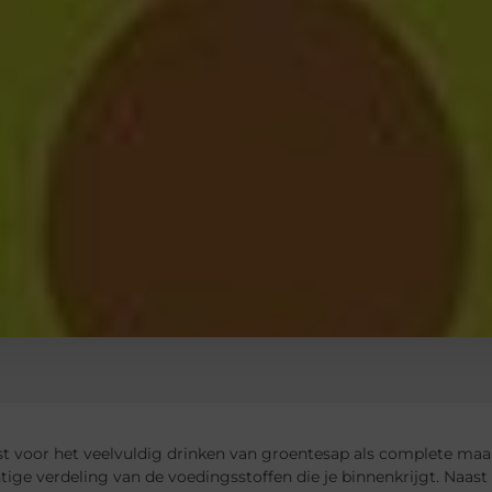
est voor het veelvuldig drinken van groentesap als complete maalt
ige verdeling van de voedingsstoffen die je binnenkrijgt. Naast het