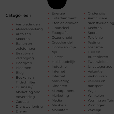
Energie
Onderwijs
Categorieën
Entertainment
Particuliere
Eten en drinken
dienstverlenin
Aanbiedingen
Financieel
Rechten
Afvalverwerking
Fotografie
Sport
Auto's en
Gezondheid
Telefonie
Motoren
Groothandel
Testing
Banen en
Hobby en vrije
Toerisme
opleidingen
tijd
Tuin en
Beauty en
Horeca
buitenleven
verzorging
Huishoudelijk
Tweewielers
Bedrijven
Industrie
Uncategorized
Bloemen
Internet
Vakantie
Blog
Internet
Verbouwen
Boeken en
marketing
Vervoer en
Tijdschriften
Kinderen
transport
Business /
Management
Wijn
Marketing and
Marketing
Winkelen
Advertising
Media
Woning en Tui
Cadeau
Meubels
Woningen
Dienstverlening
Mobiliteit
Zakelijk
Dieren