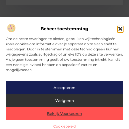
Beheer toestemming
Over Hartvanfrankrijk
Om de beste ervaringen te bieden, gebruiken wij technologieën
Jouw gids voor inspirerende verhalen en inzichten.
zoals cookies om informatie over je apparaat op te slaan en/of te
Verken een divers aanbod aan blogs en artikelen, van handige
raadplegen. Door in te stemmen met deze technologieën kunnen
tips tot fascinerende ontdekkingen, allemaal op
wij gegevens zoals surfgedrag of unieke ID's op deze site verwerken.
HartvanFrankrijk.nl.
Als je geen toestemming geeft of uw toestemming intrekt, kan dit
een nadelige invloed hebben op bepaalde functies en
mogelijkheden.
Bericht categorie
Accepteren
Main Links
Weigeren
Nederlandse linkbuilding: wat werkt écht in eigen land?
Kan je geld verdienen met een website? Ontdek hoe het wél werkt
Bekijk Voorkeuren
@2025 www.hartvanfrankrijk.nl. All Right Reserved.
Cookiebeleid