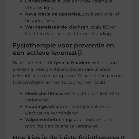
Chronische pijn
, zoals artrose, reuma of
fibromyalgie.
Revalidatie na operaties
, zoals een knie- of
heupprothese.
Werkgerelateerde klachten
, zoals RSI en
klachten door een slechte werkhouding.
Fysiotherapie voor preventie en
een actieve levensstijl
Naast herstel richt
fysio in Haarlem
zich ook op
preventie. Veel praktijken bieden aanvullende
behandelingen en programma’s aan die helpen om
toekomstige klachten te voorkomen, zoals:
Medische fitness
om kracht en stabiliteit te
verbeteren.
Houdingsadvies
om werkgerelateerde
klachten te verminderen.
Valpreventietraining
voor ouderen om
mobiliteit en balans te verbeteren.
Hoe kies je de juiste fysiotherapeut