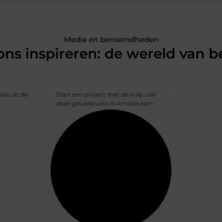
Media en beroemdheden
 ons inspireren: de wereld van
uws uit de
Start een project met de hulp van
deze geluidstudio in Amsterdam