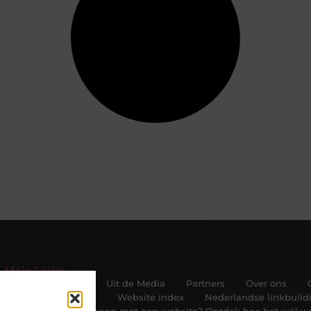
Main Links
Beroemdheden
Uit de Media
Partners
Over ons
Cookiebeleid (EU)
Website index
Nederlandse linkbuildi