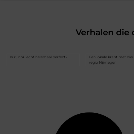
Verhalen die
Is zij nou echt helemaal perfect?
Een lokale krant met nie
regio Nijmegen