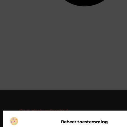
Over Hartvanfrankrijk
Jouw gids voor inspirerende verhalen en
inzichten.
Beheer toestemming
Verken een divers aanbod aan blogs en artikelen,