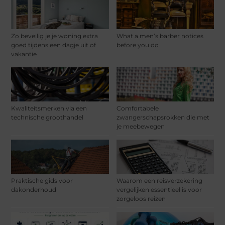
Zo beveilig je je woning extra
What a men’s barber notices
goed tijdens een dagje uit of
before you do
vakantie
Kwaliteitsmerken via een
Comfortabele
technische groothandel
zwangerschapsrokken die met
je meebewegen
Praktische gids voor
Waarom een reisverzekering
dakonderhoud
vergelijken essentieel is voor
zorgeloos reizen