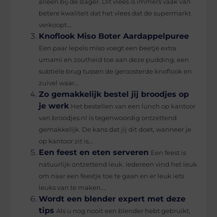
alleen bij de slager. Dit vlees is immers vaak van
betere kwaliteit dat het vlees dat de supermarkt
verkoopt....
Knoflook Miso Boter Aardappelpuree
Een paar lepels miso voegt een beetje extra
umami en zoutheid toe aan deze pudding, een
subtiele brug tussen de geroosterde knoflook en
zuivel waar...
Zo gemakkelijk bestel jij broodjes op
je werk
Het bestellen van een lunch op kantoor
van broodjes.nl is tegenwoordig ontzettend
gemakkelijk. De kans dat jij dit doet, wanneer je
op kantoor zit is...
Een feest en eten serveren
Een feest is
natuurlijk ontzettend leuk. Iedereen vind het leuk
om naar een feestje toe te gaan en er leuk iets
leuks van te maken....
Wordt een blender expert met deze
tips
Als u nog nooit een blender hebt gebruikt,