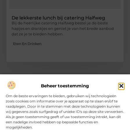
De lekkerste lunch bij catering Halfweg
Bij de heerlijke catering Halfweg bestel je de beste
hapjes en drankjes en geniet je van het brede aanbod
dat ze je te bieden hebben.
Eten En Drinken
Beheer toestemming
Over Hartvanfrankrijk
Om de beste ervaringen te bieden, gebruiken wij technologieën
Jouw gids voor inspirerende verhalen en inzichten.
zoals cookies om informatie over je apparaat op te slaan en/of te
Verken een divers aanbod aan blogs en artikelen, van handige
raadplegen. Door in te stemmen met deze technologieën kunnen
tips tot fascinerende ontdekkingen, allemaal op
wij gegevens zoals surfgedrag of unieke ID's op deze site verwerken.
HartvanFrankrijk.nl.
Als je geen toestemming geeft of uw toestemming intrekt, kan dit
een nadelige invloed hebben op bepaalde functies en
mogelijkheden.
Bericht categorie