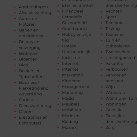
Eten en drinken
dienstverlenin
Aanbiedingen
Financieel
Rechten
Afvalverwerking
Fotografie
Sport
Auto's en
Gezondheid
Telefonie
Motoren
Groothandel
Testing
Banen en
Hobby en vrije
Toerisme
opleidingen
tijd
Tuin en
Beauty en
Horeca
buitenleven
verzorging
Huishoudelijk
Tweewielers
Bedrijven
Industrie
Uncategorized
Bloemen
Internet
Vakantie
Blog
Internet
Verbouwen
Boeken en
marketing
Vervoer en
Tijdschriften
Kinderen
transport
Business /
Management
Wijn
Marketing and
Marketing
Winkelen
Advertising
Media
Woning en Tui
Cadeau
Meubels
Woningen
Dienstverlening
Mobiliteit
Zakelijk
Dieren
Mode en
Zakelijke
Electronica en
Kleding
dienstverlenin
Computers
Muziek
Zorg