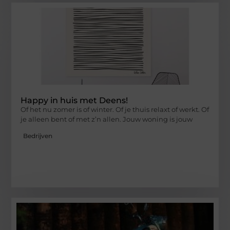
Happy in huis met Deens!
Of het nu zomer is of winter. Of je thuis relaxt of werkt. Of
je alleen bent of met z’n allen. Jouw woning is jouw
Bedrijven